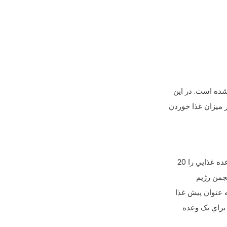
 ميزان غذا خوردن
 غذايي را 20
نجمن رژيم
ه عنوان پيش غذا