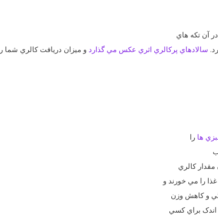
ر آن تکه ‌هاي
د.
سالادهاي پرکالري اثري عکس مي ‌گذارد
و ميزان دريافت کالري شما را
زي‌ ها
را
ب
 مقدار کالري
ا را مي ‌خورند و
گي و کاهش وزن
ي اندک براي کسي