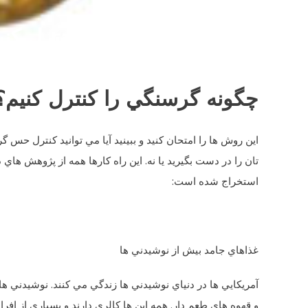
آگوست 17, 2016
باران
چگونه گرسنگی را کنترل کنی
چگونه گرسنگي را کنترل کنيم؟
اين روش ‌ها را امتحان کنيد و ببينيد آيا مي ‌توانيد کنترل حس گ
تان را در دست بگيريد يا نه. اين راه کارها همه از پژوهش ‌هاي 
استخراج شده است:
غذاهاي جامد بيش از نوشيدني‌ ها
آمريکايي ‌ها در دنياي نوشيدني ‌ها زندگي مي ‌کنند. نوشيدني ‌
و قهوه ‌هاي طعم‌ دار. همه اين ها کالري دارند و بسياري از افرا