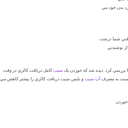
ارد بدن خود مي
. وقتي شما درشت
از نوشيدني‌
سيب
کامل دريافت کالري در وقت
آب سيب
و سُس سيب دريافت کالري را بيشتر کاهش مي‌
خوردن