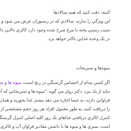
البته، دقت کنيد که همه سالادها
اين ويژگي را ندارند. سالادي که در رستوران عرض مي‌ شود و د
سيب ‌زميني پخته يا مرغ سرخ شده وجود دارد کالري بالايي دار
در يک وعده غذايي بالاتر خواهد برد.
ميوه‌ها و سبزيجات
اگر کسي مدام از احساس گرسنگي در رنج است،
ميوه ‌ها
و
سب
نبايد از ياد ببرد. دکتر رولز مي ‌گويد: “ميوه‌ ها و سبزيجاتي که آ
فراواني دارند، به شما اجازه مي ‌دهد بيشتر غذا بخوريد و همان
را دريافت کنيد. به طور معمول افراد هر روز حجم مشخصي از غذ
کنترل کالري دريافتي غذاهاي يک روز کليد اصلي کنترل گرسن
است. سبزي ها و ميوه‌ ها با داشتن مقادير فراوان آب و کالر