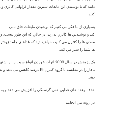
‌دانند که با نوشيدن اين مايعات شيرين مقدار فراواني کالري و
‌کنند.
بسياري از ما فکر مي‌ کنيم که نوشيدن مايعات چاق نمي
‌کند و نوشيدني‌ ها کالري ندارند، در حالي که اين‌ طور نيست
مغذي ‌ها را کنترل مي‌ کنيد، خواهيد ديد که غذاهاي جامد زودتر 
ها شما را سير مي‌ کند.
يک پژوهش در سال 2008 اثرات خوردن انواع سيب را بر اشتها بررسي کرد. ديده شد که خوردن يک
ناهار را در مقايسه با گروه کنترل 15 درصد کاهش مي‌ دهد و نسبت به مصرف
دهد.
حذف وعده‌ هاي غذايي حس گرسنگي را افزايش مي‌ دهد و به 
بي ‌رويه مي ‌انجامد