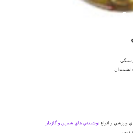
م؟
رسنگي‌
دانشمندان
هاي ورزشي و انواع
نوشيدني ‌هاي شيرين و گازدار
د نمي