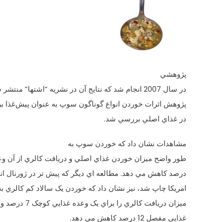
پژوهشي
در سال 2007 انجام شد که نتايج آن در نشريه “اشتها” منتشر شده است. در اين
پژوهش اثرات خوردن انواع گوناگون سوپ به عنوان پيش‌غذا بر
در غذاي اصلي بررسي شد.
مشاهدات نشان داد که خوردن سوپ به
طور واضح ميزان خوردن غذاي اصلي و دريافت کالري از آن وعده
درصد کاهش مي ‌دهد. مطالعه‌ اي ديگر که پيش ‌تر در ژورنال ا
امريکا چاپ شد، نيز نشان داد که خوردن يک سالاد کم کالري ب
ميزان دريافت کالري را براي يک وعده غذايي کوچک 7 درصد و براي يک وعده
غذايي مفصل 12 درصد کاهش مي ‌دهد.