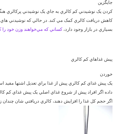
جايگزين
کردن يک نوشيدني کم کالري به جاي يک نوشيدني پرکالري هنگ
کاهش دريافت کالري کمک مي‌ کند. در حالي که نوشيدني‌ هاي 
بسياري در بازار وجود دارد،
کساني که مي‌خواهند وزن‌ خود را 
پيش غذاهاي کم کالري
خوردن
يک پيش غذاي کم کالري پيش از غذا براي تعديل اشتها مفيد ا
داده اگر افراد پيش از شروع غذاي اصلي يک پيش غذاي کم کال
اگر حجم کل غذا را افزايش دهند، کالري دريافتي ‌شان چندان ز