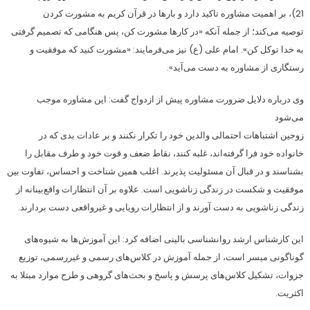
21)، بر اهمیت مشاوره تاکید دارد و بارها در قرآن کریم به مشورت کردن
توصیه می‌کند؛ از جمله آنکه «در کارها مشورت کن، پس هنگامی که تصمیم گرفتی
به خدا توکل کن». امام علی (ع) نیز می‌فرمایند: «مشورت کنید که موفقیت و
رستگاری از مشاوره به دست می‌آید».
وی درباره دلایل ضرورت مشاوره پیش از ازدواج گفت: این مشاوره موجب
می‌شود
زوجین اشتباهات احتمالی والدین خود را تکرار نکنند و بر عادات بدی که در
خانواده خود فرا گرفته‌اند، غلبه کنند، نقاط ضعف و قوت خود و طرف مقابل را
بشناسند و در قبال آن مسئولیت پذیرند. اغلب همین شناخت و احساس، تفاوت بین
موفقیت و شکست در زندگی زناشویی است. علاوه بر آن انتظارات واقع‌بینانه از
زندگی زناشویی به دست آورند و از انتظارات رویایی و غیرواقعی دست بردارند.
این کارشناس ارشد روانشناسی بالینی اضافه کرد: این آموزش‌ها به شیوه‌های
گوناگونی میسر است، از جمله آموزش در کلاس‌های رسمی و غیررسمی، توزیع
جزوات، تشکیل کلاس‌های پرسش و پاسخ و بحث‌های گروهی و طرح موارد مبتلا به
اکثریت.