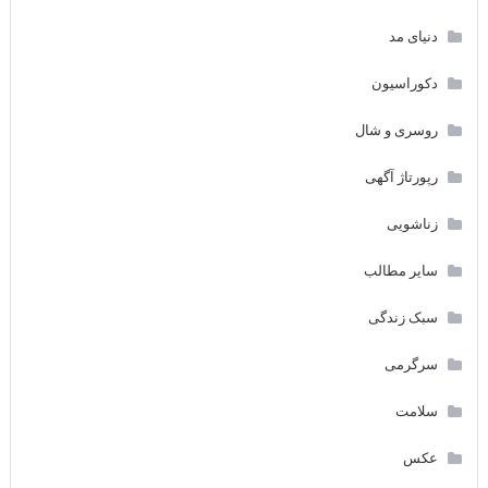
دنیای مد
دکوراسیون
روسری و شال
رپورتاژ آگهی
زناشویی
سایر مطالب
سبک زندگی
سرگرمی
سلامت
عکس