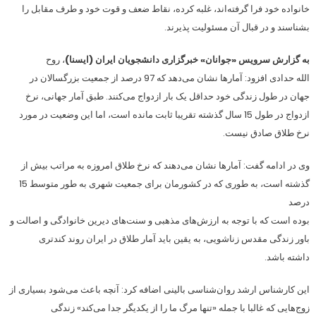
خانواده خود فرا گرفته‌اند، غلبه کرده، نقاط ضعف و قوت خود و طرف مقابل را
بشناسند و در قبال آن مسئولیت پذیرند.
به گزارش سرویس «جوانان» خبرگزاری دانشجویان ایران (ایسنا)
، روح
الله حدادی افزود: آمارها نشان می‌دهد که 97 درصد از جمعیت بزرگسالان در
جهان در طول زندگی خود حداقل یک بار ازدواج می‌کنند. طبق آمار جهانی، نرخ
ازدواج در طول 15 سال گذشته تقریبا ثابت مانده است، اما این وضعیت در مورد
نرخ طلاق صادق نیست.
وی در ادامه گفت: آمارها نشان می‌دهند که نرخ طلاق امروزه به مراتب بیش از
گذشته است، به طوری که در کشورمان برای جمعیت شهری به طور متوسط 15
درصد
بوده است که با توجه به ارزش‌های مذهبی و سنت‌های دیرین خانوادگی و اصالت و
باور زندگی مقدس زناشویی، به یقین باید آمار طلاق در ایران روند کندتری
داشته باشد.
این کارشناس ارشد روان‌شناسی بالینی اضافه کرد: آنچه باعث می‌شود بسیاری از
زوج‌هایی که غالبا با جمله «تنها مرگ ما را از یکدیگر جدا می‌کند» زندگی