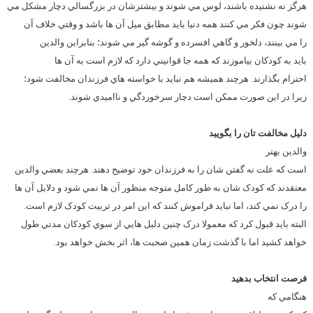
هرگز نه نشنيده باشند، لوس مي شوند و بيشترشان در بزرگسالي دچار مشکل مي
شوند چون فکر مي کنند همه دنيا بايد مطابق ميل آن ها باشد و وقتي خلاف آن
را مي بينند، دلخور و گاهي افسرده و گوشه گير مي شوند؛ بنابراين والدين
بايد به کودکان بياموزند که همه جا قوانيني دارد که لازم است به آن ها
احترام بگذارند. هرچند هميشه هم نبايد با خواسته هاي فرزندان مخالفت شود؛
زيرا در اين صورت ممکن است دچار سرخوردگي و نااميدي شوند.
دليل مخالفت تان را بگوييد
والدين بهتر
است که علت نه گفتن شان را به فرزندان خود توضيح دهند. هرچند بعضي والدين
معتقدند که کودک شان به طور کامل متوجه منظور آن ها نمي شود و دلايل آن ها
را درک نمي کند، اما نبايد فراموش کنند که اين امر در تربيت کودک لازم است.
البته بايد قبول کرد که معمولا درک چنين دليل هايي از سوي کودکان مدتي طول
خواهد کشيد اما با گذشت زمان همين صحبت ها، اثر بخش خواهد بود.
فرصت انتخاب بدهيد
هنگامي که