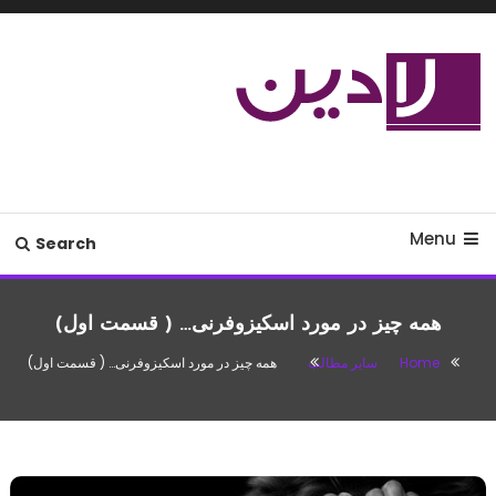
Ski
T
Conten
مدل لباس،اس ام اس جدید،مسائل
لادین
زناشویی،پزشکی،مد،دکوراسیون،آشپزی،مطالب تفریحی
Menu
Search
همه چیز در مورد اسکیزوفرنی… ( قسمت اول)
Home
سایر مطالب
همه چیز در مورد اسکیزوفرنی… ( قسمت اول)