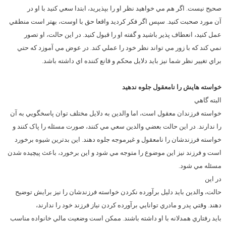
صحيح نيست. اگر هم مي خواهيد نظر او را بپذيريد، ابتدا سعي کنيد با او در
آن مورد صحبت کنيد. سپس اگر فکر کرديد واقعا حق با اوست، بهتر است منطقي
عمل کنيد، انعطاف پذير باشيد و گفته او را قبول کنيد. در اين حالت، او تصور
نمي کند که با زور مي تواند نظر خود را عملي کند. در عوض مي آموزد که حتي
براي تغيير نظر شما نيز بايد دلايل محکم و قانع کننده اي داشته باشد.
خواسته هايش را نامعقول جلوه ندهيد
البته گاهي
خواسته فرزندان معقول است، اما والدين به دلايل مختلف توان پاسخگويي به آن
را ندارند. در اين حالت بعضي والدين سعي مي کنند، صورت مسئله را پاک کنند و
خواسته فرزندشان را نامعقول و غيرموجه جلوه دهند. اين بدترين شيوه برخورد
است و فرزند نيز اين موضوع را متوجه مي شود و اين برخورد، باعث پيچيده شدن
مسئله مي شود.
در اين
حالت، والدين بايد دليل برآورده نکردن خواسته فرزندشان را نيز برايش توضيح
دهند. وقتي پدر و مادري توانايي برآورده کردن نياز فرزند خود را ندارند،
بايد رفتاري همدلانه با او داشته باشند. ممکن است وضعيت مالي خانواده مناسب