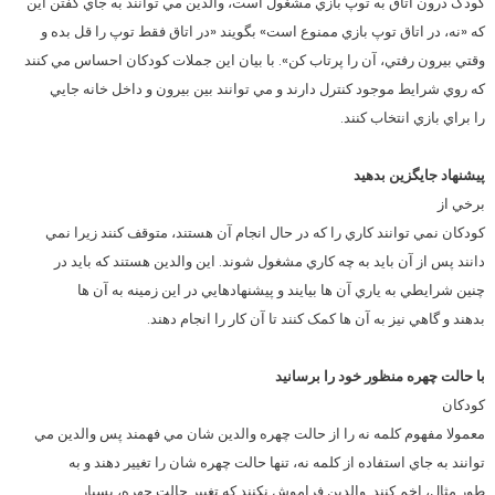
کودک درون اتاق به توپ بازي مشغول است، والدين مي توانند به جاي گفتن اين
که «نه، در اتاق توپ بازي ممنوع است» بگويند «در اتاق فقط توپ را قل بده و
وقتي بيرون رفتي، آن را پرتاب کن». با بيان اين جملات کودکان احساس مي کنند
که روي شرايط موجود کنترل دارند و مي توانند بين بيرون و داخل خانه جايي
را براي بازي انتخاب کنند.
پيشنهاد جايگزين بدهيد
برخي از
کودکان نمي توانند کاري را که در حال انجام آن هستند، متوقف کنند زيرا نمي
دانند پس از آن بايد به چه کاري مشغول شوند. اين والدين هستند که بايد در
چنين شرايطي به ياري آن ها بيايند و پيشنهادهايي در اين زمينه به آن ها
بدهند و گاهي نيز به آن ها کمک کنند تا آن کار را انجام دهند.
با حالت چهره منظور خود را برسانيد
کودکان
معمولا مفهوم کلمه نه را از حالت چهره والدين شان مي فهمند پس والدين مي
توانند به جاي استفاده از کلمه نه، تنها حالت چهره شان را تغيير دهند و به
طور مثال، اخم کنند. والدين فراموش نکنند که تغيير حالت چهره، بسيار