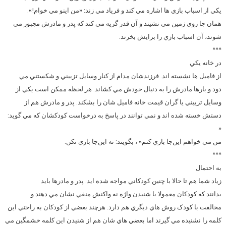
يکي از اسباب بازي ها اشاره مي کند و فرياد مي زند: «من اينو مي خوام!».
همان جا روي زمين مي نشيند و آن قدر گريه مي کند که پدر و مادرش مجبور مي
شوند، آن اسباب بازي را برايش بخرند.
***
در خانه يکي
از فاميل ها نشسته اند. فرزندشان مدام از کنار وسايل تزييني و شکستني مي
دود و بارها مادرش را به دنبال خودش مي کشاند. هر لحظه ممکن است يکي از
وسايل تزييني يا گران قيمت خانه فاميل شان را بشکند. پدر و مادرش هم از
دستش خسته شده اند و نمي توانند در پاسخ به درخواست کودکشان که مي گويد:
«
من مي خواهم اين‌جا بازي کنم» ، بگويند: نه اين‌جا بازي نکن.
***
به احتمال
زياد شما هم تا حالا با چنين کودکاني مواجه شده ايد. پدر و مادرها بايد
بدانند که کودکان معمولا با شنيدن واژه نه واکنش منفي نشان مي دهند و
مخالفت با کودک روش هاي ديگري هم دارد. هرچند بعضي از کودکان به راحتي اين
کلمه را نشنيده مي گيرند اما بعضي هاي شان هم از شنيدن اين کلمه خشمگين مي