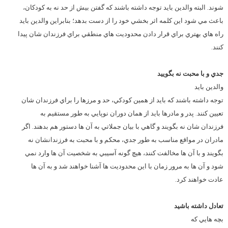
شوند. البته والدين بايد توجه داشته باشند که گفتن بيش از حد نه به کودکان،
باعث مي شود اين کلمه اثر بخشي خود را از دست بدهد؛ بنابراين والدين بايد
راه هاي بهتري براي قرار دادن محدوديت هاي منطقي براي فرزندان شان پيدا
کنند.
جدي و با محبت نه بگوييد
والدين بايد
توجه داشته باشند که بايد از همين کودکي، حد و مرزها را براي فرزندان شان
تعيين کنند. پدر و مادرها بايد از همان دوران نوپايي به طور مستقيم به
فرزندان شان نه بگويند و گاهي با بيان جملاتي به آن ها دستور هم بدهند. اگر
مادران در مواقع مناسب به طور جدي، محکم و با محبت به فرزندانشان نه
بگويند و با آن ها مخالفت کنند، هيچ گونه آسيبي به شخصيت آن ها وارد نمي
شود و آن ها به مرور زمان با اين محدوديت ها آشنا خواهند شد و به آن ها
عادت خواهند کرد.
تعادل داشته باشيد
بچه هايي که