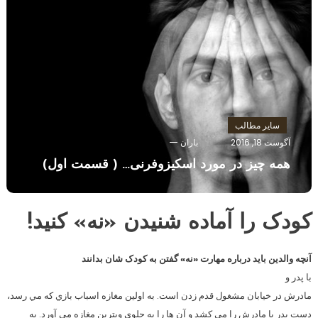
سایر مطالب
آگوست 18, 2016
باران
همه چیز در مورد اسکیزوفرنی… ( قسمت اول)
کودک را آماده شنيدن «نه» کنيد!
آنچه والدين بايد درباره مهارت «نه» گفتن به کودک شان بدانند
با پدر و
مادرش در خيابان مشغول قدم زدن است. به اولين مغازه اسباب بازي که مي رسد،
دست پدر يا مادرش را مي کشد و آن ها را به جلوي ويترين مغازه مي آورد. به