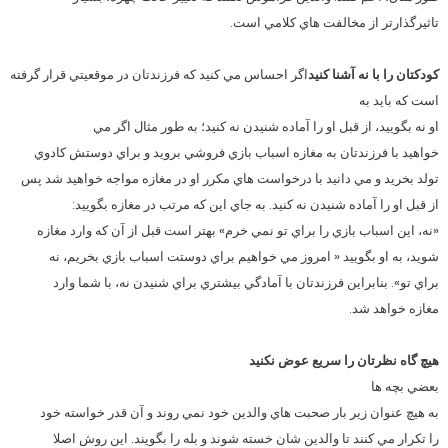
تاثيرگذارتر از مخالفت هاي کلامي است.
کودکتان را با نه آشنا کنيد
اگر احساس مي کنيد که فرزندتان در موقعيتي قرار گرفته
است که بايد به
او نه بگوييد، از قبل او را آماده شنيدن نه کنيد؛ به طور مثال اگر مي
خواهيد با فرزندتان به مغازه اسباب بازي فروشي برويد و براي دوستش کادوي
تولد بخريد و مي دانيد با درخواست هاي مکرر او در مغازه مواجه خواهيد شد پس
از قبل او را آماده شنيدن نه کنيد. به جاي اين که مرتب در مغازه بگوييد:
«نه، اين اسباب بازي را براي تو نمي خرم» بهتر است قبل از آن که وارد مغازه
شويد، به او بگوييد « امروز مي خواهيم براي دوستت اسباب بازي بخريم، نه
براي تو». بنابراين فرزندتان با آمادگي بيشتري براي شنيدن نه، با شما وارد
مغازه خواهد شد.
هيچ گاه نظرتان را سريع عوض نکنيد
بعضي بچه ها
به هيچ عنوان زير بار صحبت هاي والدين خود نمي روند و آن قدر خواسته خود
را تکرار مي کنند تا والدين شان خسته شوند و بله را بگويند. اين روش اصلا