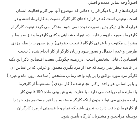
اصولاً وجه تمايز عمده و اصلي
قراردادهاي كار با ديگر قراردادهائي كه موضوع آنها نيز كار و فعاليت انسان
است، تبعيتي است كه در قراردادهاي كار كارگر نسبت به كارفرماداشته و در
قرارداد هاي ديگر بدين صورت ديده نمي شود. متذكر مي گردد تبعيت كارگر از
كارفرما بصورت لزوم رعايت دستورات شفاهي و كتبي كارفرما و نيز ضوابط و
مقررات مكتوب و يا عرفي كارگاه ( تبعيت حقوقي) و نيز بصورت رابطه مزدي
طرفين و عدم احتمال و تصور سود و زيان كارگر از كار انجام شده ( تبعيت
اقتصادي )، قابل تشخيص است . در زمينه چگونگي تبعيت اقتصادي ذكر اين نكته
بي فايده بنظر نمي رسد كه جدا از مزد بگيري معمول و عرفي كه بر اساس آن
كارگر مزد مورد توافق را بر پايه واحد زماني مشخص ( ساعت، روز، ماه و غيره )
و يا بر اساس هر واحد از كار انجام شده ( كار مزدي ) مستقيماً از كارفرما
يا نماينده او دريافت مي دارد ، با عنايت به پيش بيني ماده 190 قانون كار
رابطه مزدي مي تواند بدون اينكه كارگر مستقيم و يا غير مستقيم مزد خود را
از كارفرما دريافت دارد به نحوي باشد كه تمام و يا قسمتي از مزد كارگران
بوسيله مراجعين و مشتريان كارگاه تأمين شود.