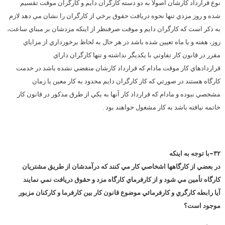
نوع قرارداد كارشان اصولاً به دو دسته كارگران دايم و كارگران موقت تقسيم
شده و روز مزدي تنها نحوه دريافت حقوق برخي از كارگران را نشان مي دهد لازم
به ذكر است كه كارگران دايم و موقت صرفنظر از اينكه مزدشان بر مبناي ساعت،
روز، هفته و يا ماه تعيين شده باشد در هر حال به لحاظ برخورداري از مزاياي
مقرر در قانون كار تفاوتي با يكديگر نداشته و تنها كارگران داراي
قراردادهاي كار موقت مادام كه قرارداد كارشان منقضي نشده باشد در خدمت
كارگاه هستند در صورتي كه كار كارگران دايم محدود به كار معين يا زمان
مشخصي نبوده و مادام كه قرارداد كار آنها به يكي از طرق مذكور در قانون كار
خاتمه نيافته باشد به كار مشغول خواهند بود .
۳۲-
با توجه به اينكه
در بعضي از كارگاهها اشخاصي كار مي كنند كه درآمدشان از طريق مشتريان
كارگاه تأمين مي شود و از كارفرماي كارگاه مزد و حقوق دريافت نمي نمايند
آيا رابطه كارگري و كارفرمائي موضوع قانون كار بين كارفرما و كاركنان مزبور
موجود است؟