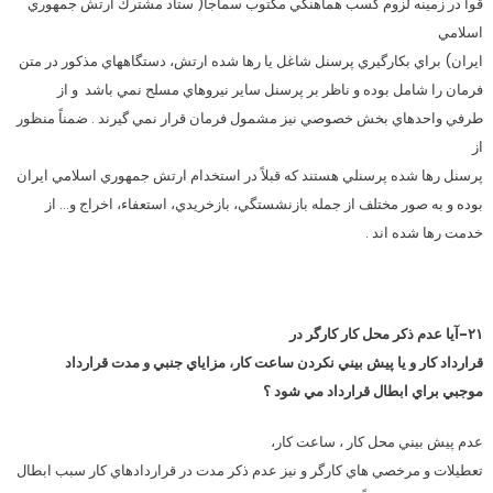
قوا در زمينه لزوم كسب هماهنگي مكتوب سماجا( ستاد مشترك ارتش جمهوري
اسلامي
ايران) براي بكارگيري پرسنل شاغل يا رها شده ارتش، دستگاههاي مذكور در متن
فرمان را شامل بوده و ناظر بر پرسنل ساير نيروهاي مسلح نمي باشد و از
طرفي واحدهاي بخش خصوصي نيز مشمول فرمان قرار نمي گيرند . ضمناً منظور
از
پرسنل رها شده پرسنلي هستند كه قبلاً در استخدام ارتش جمهوري اسلامي ايران
بوده و به صور مختلف از جمله بازنشستگي، بازخريدي، استعفاء، اخراج و… از
خدمت رها شده اند .
۲۱-آيا عدم ذكر محل كار كارگر در
قرارداد كار و يا پيش بيني نكردن ساعت كار، مزاياي جنبي و مدت قرارداد
موجبي براي ابطال قرارداد مي شود ؟
عدم پيش بيني محل كار ، ساعت كار،
تعطيلات و مرخصي هاي كارگر و نيز عدم ذكر مدت در قراردادهاي كار سبب ابطال