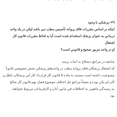
۲۹-
پزشكي با وجود
اينكه بر اساس مقررات فاقد پروانه تأسيس مطب مي باشد ليكن در يك واحد
درماني به عنوان پزشك استخدام شده است آيا به لحاظ مقررات قانون كار
اشتغال
او در واحد مزبور صحيح و قانوني است؟
چنانچه در مراجع ذيصلاح به اثبات برسد
كه اشتغال پزشكان فاقد پروانه مطب در واحدهاي پزشكي بخش خصوصي قانوناً
ممنوعيت داشته است مستند به ماده 9 قانون كار قرارداد كار اين پزشكان باطل و
كان لم يكن بوده و نتيجتاً مراجع حل اختلاف موضوع فصل نهم قانون كار صالح
به رسيدگي ماهيتي به اختلافات في مابين آنان و كارفرمايان مربوط نخواهند
بود .