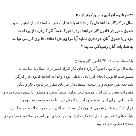
۲۴-چنانچه افرادي با سن كمتر از 15
سال در كارگاه ها اشتغال بكار داشته باشند آيا محق به استفاده از امتيازات و
حقوق مقرر در قانون كار خواهند بود يا خير؟ ضمناً اگر كارفرما از پرداخت
مزد و يا حقوق آنان خودداري نمايد آيا مراجع حل اختلاف قانون كار مي توانند
به شكايات آنان رسيدگي نمايند ؟
با استناد به ماده 79 قانون كار و بند ج
ماده 9 اين قانون اصولاً قراردادهاي كار افراد كمتر از 15 سال با عنايت به
ممنوعيت قانوني انجام كار آنان ، باطل بوده و لذا به لحاظ قانون كار كارگر
شناخته نمي شوند و در نتيجه استفاده از مزاياي مقرر در قانون كار و ديگر
مقررات تبعي براي آنان موضوعيت ندارد .ضمناً تعيين و منظور داشتن دست مزد و
يا مزايايي براي آنان به عنوان اجرت المثل نيز ، با توجه به صحيح نبودن
قرارداد كار و عدم شمول قانون كار نسبت به آنان ، از حدود صلاحيت و وظايف
هيأت هاي تشخيص و حل اختلاف خارج بوده و اجراي اين امر در صلاحيت مراجع ذي
صلاح قضايي خواهد بود .