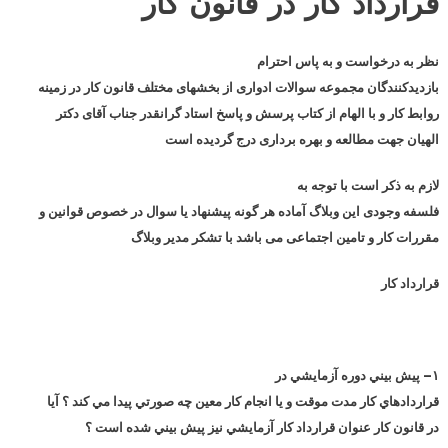
قرارداد کار در قانون کار
نظر به درخواست و به پاس احترام
بازدیدکنندگان مجموعه سوالات ادواری از بخشهای مختلف قانون کار در زمینه
روابط کار و با الهام از کتاب پرسش و پاسخ استاد گرانقدر جناب آقای دکتر
الهیان جهت مطالعه و بهره برداری درج گردیده است
لازم به ذکر است با توجه به
فلسفه وجودی این وبلاگ آماده هر گونه پیشنهاد یا سوال در خصوص قوانین و
مقررات کار و تامین اجتماعی می باشد با تشکر مدیر وبلاگ
قرارداد کار
۱
– پيش بيني دوره آزمايشي در
قراردادهاي كار مدت موقت و يا انجام كار معين چه صورتي پيدا مي كند ؟ آيا
در قانون كار عنوان قرارداد كار آزمايشي نيز پيش بيني شده است ؟