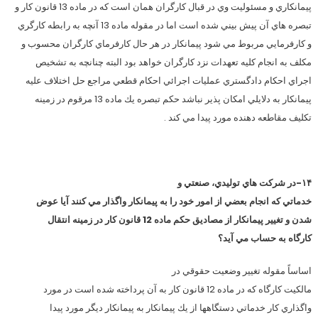
پيمانكاري و مسئوليت وي در قبال كارگران همان است كه در ماده 13 قانون كار و
تبصره هاي آن پيش بيني شده است اما در مقوله ماده 13 آنچه به رابطه كارگري
و كارفرمايي مربوط مي شود پيمانكار در هر حال كارفرماي كارگران محسوب و
مكلف به انجام كليه تعهدات نزد كارگران خواهد بود البته چنانچه به تشخيص
اجراي احكام دادگستري عمليات اجرائي احكام قطعي مراجع حل اختلاف عليه
پيمانكار به دلايلي امكان پذير نباشد حكم تبصره يك ماده 13 مرقوم در زمينه
تكليف مقاطعه دهنده مورد پيدا مي كند .
۱۴-در شركت هاي توليدي، صنعتي و
خدماتي كه انجام بعضي از امور خود را به پيمانكار واگذار مي كنند آيا عوض
شدن و تغيير پيمانكار از مصاديق حكم ماده 12 قانون كار در زمينه انتقال
كارگاه به حساب مي آيد؟
اساساً مقوله تغيير وضعيت حقوقي در
مالكيت كارگاه كه در ماده 12 قانون كار به آن پرداخته شده است در مورد
واگذاري كار خدماتي دستگاهها از يك پيمانكار به پيمانكار ديگر مورد پيدا