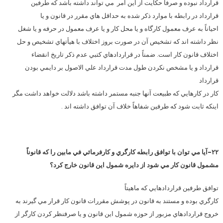
قرارداد نبوده و صرفاً حكايت از اين امر مي تواند داشته باشد كه طرفين
قرارداد در رابطه با موارد ذكر شده به حداقل هاي مقرر در قانون و يا
احياناً به عرف معمول كارگاه و يا محل كار و يا عرف معمول در حرفه و يا شغل
نظر داشته اند كه تشخيص آن در صورت بروز اختلاف با هيأتهاي تشخيص و حل
اختلاف قانون كار است. ضمناً در قراردادهاي كتبي عدم ذكر تاريخ انقضاء
قرارداد و يا مشخص نكردن طول مدت قرارداد علي الاصول بر دايمي بودن
قرارداد
كار در كارهايي كه طبيعت آنها جنبه مستمر داشته باشد دلالت خواهد داشت مگر
اينكه ثابت شود كه طرفين شفاهاً خلاف آن توافق داشته اند .
۲۲-آيا مي توان با توافق رابطه كارگري و كارفرمائي في مابين را كه قانوناً
مشمول قانون كار مي شود از دايره شمول اين قانون خارج كرد؟
توافق طرفين قراردادهايي كه ماهيتاً
كارگري بوده و مستند به قانون در پوشش مقررات قانون كار قرار مي گيرند به
خروج قراردادهاي مزبور از حوزه شمول اين قانون و يا صرفنظر كردن كارگر از