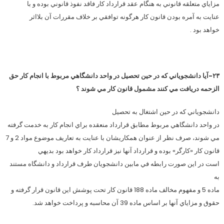
مزاياي متعلقه قانوني به هنگام عقد قرارداد كار فاقد نفوذ قانوني بوده و با
عنايت به آمره بودن قانون كار هرگونه توافقي بر خلاف مقررات آن بلااثر
خواهد بود .
۲۳-آيا دانشجوياني كه در حين تحصيل در واحد دانشگاهي مربوط با انجام كار حق
الزحمه دريافت مي كنند مشمول قانون كار مي شوند ؟
دانشجوياني كه در حين اشتغال به تحصيل
در واحد دانشگاهي مربوط مطابق قرارداد منعقده براي انجام كار به خدمت گرفته
مي شوند، صرف نظر از عنوان همكاريشان با عنايت به تعاريف موضوع مواد 2 و 7
قانون كار «كارگر» بوده و قرارداد آنها نيز قرارداد كار خواهد بود بديهي
است در اين صورت رابطه في مابين دانشجويان طرف قرارداد و دانشگاه مستند
به
ماده 5 و مفهوم مخالف ماده 188 قانون كار تحت پوشش اين قانون قرار گرفته و
حقوق و مزاياي آنها بر اساس ماده 39 آن محاسبه و پرداخت خواهد شد.