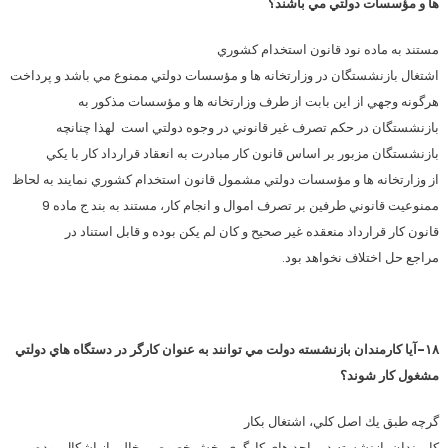
ها و مؤسسات دولتي مي باشند؟
مستند به ماده نود قانون استخدام كشوري
اشتغال بازنشستگان در وزارتخانه ها و مؤسسات دولتي ممنوع مي باشد و پرداخت
هرگونه وجهي از اين بابت از طرف وزارتخانه ها و مؤسسات مذكور به
بازنشستگان در حكم تصرف غير قانوني در وجوه دولتي است لهذا چنانچه
بازنشستگان مزبور بر اساس قانون كار مبادرت به انعقاد قرارداد كار با يكي
از وزارتخانه ها و مؤسسات دولتي مشمول قانون استخدام كشوري نمايند به لحاظ
ممنوعيت قانوني طرفين بر تصرف اموال و انجام كار، مستند به بند ج ماده 9
قانون كار قرارداد منعقده غير صحيح و كان لم يكن بوده و قابل استناد در
مراجع حل اختلاف نخواهد بود.
۱۸-آيا كارمندان بازنشسته دولت مي توانند به عنوان كارگر در دستگاه هاي دولتي
مشغول كار شوند؟
گرچه طبق يك اصل كلي، اشتغال بكار
كارمندان بازنشسته در واحد هاي كارگري بخش خصوصي خالي از اشكال بوده و