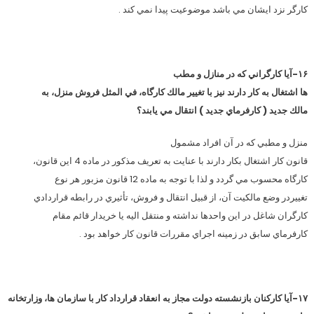
كارگر نزد ايشان مي باشد موضوعيت پيدا نمي كند .
۱۶-آيا كارگراني كه در منازل و مطب
ها اشتغال به كار دارند نيز با تغيير مالك كارگاه، في المثل فروش منزل، به
مالك جديد ( كارفرماي جديد ) انتقال مي يابند؟
منزل و مطبي كه در آن افراد مشمول
قانون كار اشتغال بكار دارند با عنايت به تعريف مذكور در ماده 4 اين قانون،
كارگاه محسوب مي گردد و لذا با توجه به ماده 12 قانون مزبور هر نوع
تغييردر وضع مالكيت آن، از قبيل انتقال و فروش، تأثيري در رابطه قراردادي
كارگران شاغل در اين واحدها نداشته و منتقل اليه يا خريدار قائم مقام
كارفرماي سابق در زمينه اجراي مقررات قانون كار خواهد بود .
۱۷-آيا كاركنان بازنشسته دولت مجاز به انعقاد قرارداد كار با سازمان ها، وزارتخانه