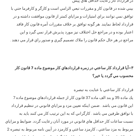
در قرارداد كار رعايت حداقل هاي پيش
بيني شده در قانون كار و مقررات تبعي الزامي است و كارگر و كارفرما حتي با
توافق نمي توانند براي امتيازات و مزاياي كمتر از قانون موافقت داشته و در
قرارداد لحاظ نمايند. هر گونه توافق بر خلاف مقررات آمره قانون كار فاقد
اعتبار بوده و در مراجع حل اختلاف نيز مورد پذيرش قرار نمي گيرد و اين
مراجع در هر حال حكم قانون را ملاك تصميم گيري و صدور راي قرار مي دهند .
۳-آيا قرارداد كار ساعتي در زمره قراردادهاي كار موضوع ماده 7 قانون كار
محسوب مي گردد يا خير؟
قرارداد كار ساعتي با عنايت به تبصره
يك ماده 35 و بند الف ماده 37 قانون كار از جمله قراردادهاي موضوع ماده 7
اين قانون مي باشد . ضمن اينكه تعيين مزد و مزاياي قانوني در تنظيم قرارداد
با توافق طرفين مي باشد . كارگراني كه به اين ترتيب كار مي كنند بايد به
نسبت ساعات كار حداقل هاي قانوني در مورد آنان رعايت گردد. ضوابط و مزاياي
مربوط به مزد ساعتي ، كارمزد ساعتي و كارمزد در آيين نامه مربوط به تبصره 2