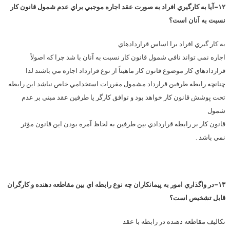
۱۲-آيا به كارگيري افراد به صورت عقد اجاره موجبي براي عدم شمول قانون كار
نسبت به آنان است؟
به كار گيري افراد برا اساس قراردادهاي
اجاره نمي تواند نافي شمول قانون كار نسبت به آنان با شد چرا كه اصولاً
قراردادهاي كار موضوع قانون كار ماهيتاً از نوع قرارداد اجاره مي باشند لذا
چنانچه رابطه طرفين قرارداد مشمول مقررات استخدامي خاص نباشد اين رابطه
تحت پوشش قانون كار خواهد بود و توافق كارگر يا طرفين عقد مبني بر عدم
شمول
قانون كار بر رابطه قراردادي بين طرفين به لحاظ آمره بودن اين قانون مؤثر
نمي باشد .
۱۳-در واگذاري امور به پيمانكاران چه نوع رابطه اي بين مقاطعه دهنده و كارگران
قابل تشخيص است؟
تكاليف مقاطعه دهنده در رابطه با عقد