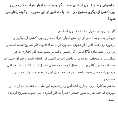
به اصولي چند از قانون اساسي مستند گرديده است اجبار افراد به كار معين و
بهره كشي از ديگري ممنوع مي باشد با متخلفين از اين مقررات چگونه رفتار مي
شود؟
كار اجباري در اصول مختلف قانون اساسي
منع گرديده و به تاسي از آن، منع اجبار افراد به كار و بهره كشي از ديگري و
برخورداري همه افراد از حقوق مساوي در ماده 6 قانون كار تصريح شده است و
در اين رابطه ماده 172 قانون كار ضمن تاكيد بر ممنوعيت كار اجباري به هر
شكل، براي متخلف علاوه بر پرداخت اجرت المثل كار انجام شده و جبران خسارت،
مجازات حبس (91 روز تا يك سال) و جريمه نقدي معادل 50 تا 200 برابر حداقل
مزد روزانه معين نموده است. در قسمت ذيل اين ماده به مسئوليت مشترك
مسبب و
مباشر به كارگماري اجباري اشخاص و در تبصره اين ماده به تشديد مجازات در
موردي كه چند نفر به طور جمعي اجباراً به كار گمارده مي شوند تصريح گرديده
است.