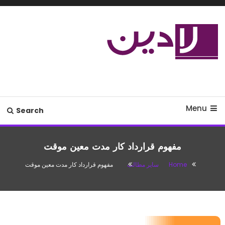
Ski
T
Conten
مدل لباس،اس ام اس جدید،مسائل
لادین
زناشویی،پزشکی،مد،دکوراسیون،آشپزی،مطالب تفریحی
Menu
Search
مفهوم قرارداد کار مدت معین موقت
Home
سایر مطالب
مفهوم قرارداد کار مدت معین موقت