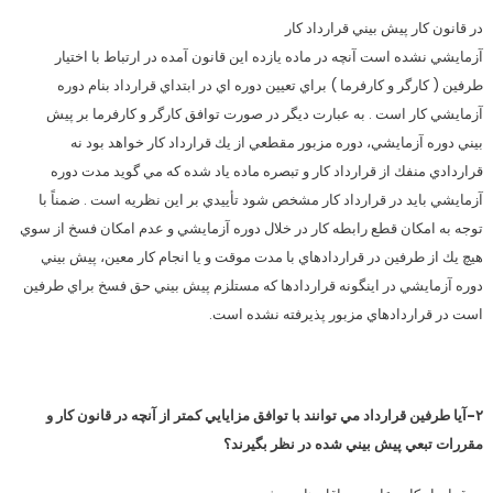
در قانون كار پيش بيني قرارداد كار
آزمايشي نشده است آنچه در ماده يازده اين قانون آمده در ارتباط با اختيار
طرفين ( كارگر و كارفرما ) براي تعيين دوره اي در ابتداي قرارداد بنام دوره
آزمايشي كار است . به عبارت ديگر در صورت توافق كارگر و كارفرما بر پيش
بيني دوره آزمايشي، دوره مزبور مقطعي از يك قرارداد كار خواهد بود نه
قراردادي منفك از قرارداد كار و تبصره ماده ياد شده كه مي گويد مدت دوره
آزمايشي بايد در قرارداد كار مشخص شود تأييدي بر اين نظريه است . ضمناً با
توجه به امكان قطع رابطه كار در خلال دوره آزمايشي و عدم امكان فسخ از سوي
هيچ يك از طرفين در قراردادهاي با مدت موقت و يا انجام كار معين، پيش بيني
دوره آزمايشي در اينگونه قراردادها كه مستلزم پيش بيني حق فسخ براي طرفين
است در قراردادهاي مزبور پذيرفته نشده است.
۲-آيا طرفين قرارداد مي توانند با توافق مزايايي كمتر از آنچه در قانون كار و
مقررات تبعي پيش بيني شده در نظر بگيرند؟