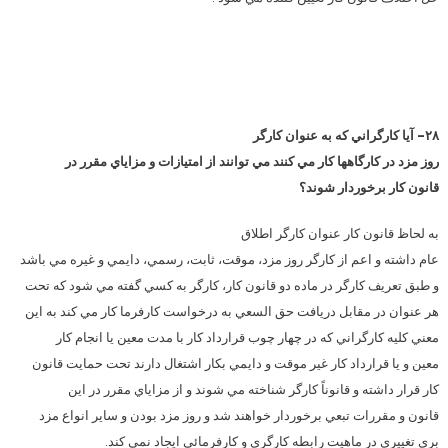
۲۸- آيا كارگراني كه به عنوان كارگر
روز مزد در كارگاهها كار مي كنند مي توانند از امتيازات و مزاياي مقرر در
قانون كار برخوردار شوند؟
به لحاظ قانون كار عنوان كارگر اطلاق
عام داشته و اعم از كارگر روز مزد، موقت، ثابت، رسمي، دايمي و غيره مي باشد
و طبق تعريف كارگر در ماده دو قانون كار، كارگر به كسي گفته مي شود كه تحت
هر عنوان در مقابل دريافت حق السعي به درخواست كارفرما كار مي كند به اين
معني كليه كارگراني كه در چهار چوب قرارداد كار با مدت معين يا انجام كار
معين و يا قرارداد كار غير موقت و دايمي بكار اشتغال دارند تحت حمايت قانون
كار قرار داشته و قانوناً كارگر شناخته مي شوند و از مزاياي مقرر در اين
قانون و مقررات تبعي برخوردار خواهند شد و روز مزد بودن و ساير انواع مزد
بري تغييري در ماهيت رابطه كارگري و كارفرمائي ايجاد نمي كند.