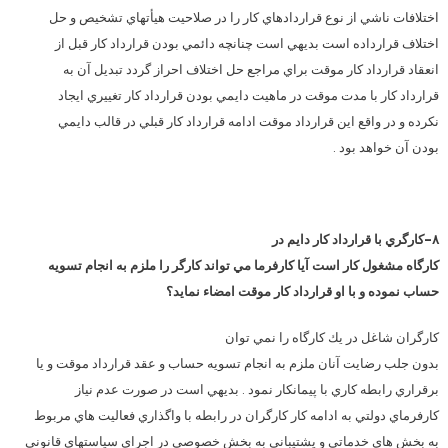
اختلافات ناشي از نوع قراردادهاي كار را در صلاحيت هيأتهاي تشخيص و حل
اختلاف قرارداده است بديهي است چنانچه دائمي بودن قرارداد كار قبل از
انعقاد قرارداد كار موقت براي مراجع حل اختلاف احراز گردد تبديل آن به
قرارداد كار با مدت موقت در ماهيت دايمي بودن قرارداد كار تغييري ايجاد
نكرده و در واقع اين قرارداد موقت ادامه قرارداد كار قبلي در قالب دايمي
بودن آن خواهد بود .
۸-كارگري با قرارداد كار دايم در
كارگاه مشغول كار است آيا كارفرما مي تواند كارگر را ملزم به انجام تسويه
حساب نموده و با او قرارداد كار موقت امضاء نمايد؟
كارگران شاغل در يك كارگاه را نمي توان
بدون جلب رضايت آنان ملزم به انجام تسويه حساب و عقد قرارداد موقت و يا
برقراري رابطه كاري با پيمانكار نمود . بديهي است در صورت عدم نياز
كارفرماي دولتي به ادامه كار كارگران در رابطه با واگذاري فعاليت هاي مربوط
به بخش هاي خدماتي و پشتيباني به بخش خصوصي در اجراي سياستهاي قانوني