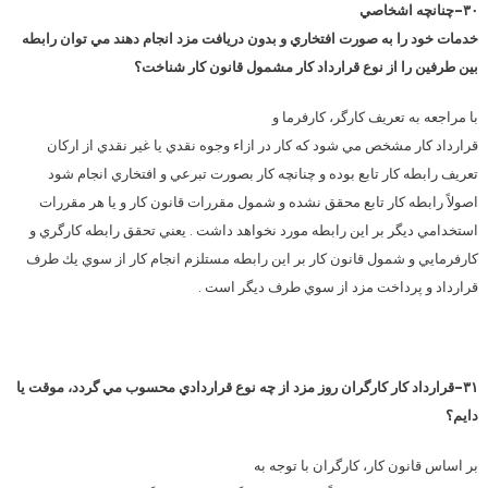
۳۰-
چنانچه اشخاصي
خدمات خود را به صورت افتخاري و بدون دريافت مزد انجام دهند مي توان رابطه
بين طرفين را از نوع قرارداد كار مشمول قانون كار شناخت؟
با مراجعه به تعريف كارگر، كارفرما و
قرارداد كار مشخص مي شود كه كار در ازاء وجوه نقدي يا غير نقدي از اركان
تعريف رابطه كار تابع بوده و چنانچه كار بصورت تبرعي و افتخاري انجام شود
اصولاً رابطه كار تابع محقق نشده و شمول مقررات قانون كار و يا هر مقررات
استخدامي ديگر بر اين رابطه مورد نخواهد داشت . يعني تحقق رابطه كارگري و
كارفرمايي و شمول قانون كار بر اين رابطه مستلزم انجام كار از سوي يك طرف
قرارداد و پرداخت مزد از سوي طرف ديگر است .
۳۱-
قرارداد كار كارگران روز مزد از چه نوع قراردادي محسوب مي گردد، موقت يا
دايم؟
بر اساس قانون كار، كارگران با توجه به