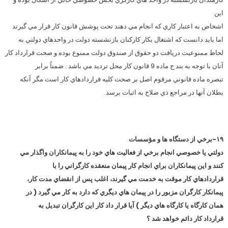
اين
اشخاص به اعتبار كاري كه انجام مي دهند تحت پوشش قانون كار قرار مي گيرند
اما بايد دانست كه اشتغال بكار كاركنان بازنشسته دولت در واحدهاي دولتي به
لحاظ ممنوعيت دريافت دو حقوق از صندوق دولت ممنوع بوده و صحت قرارداد كار
آنان با توجه به بند ج ماده 9 قانون كار محل ترديد مي باشد . ضمناً برابر
تبصره ماده قانوني مرقوم اصل بر صحت كليه قراردادهاي كار است مگر آنكه
بطلان آنها در مراجع ذي صلاح به اثبات برسد.
۱۹-برخي از دستگاه ها و مؤسسات
دولتي يا خصوصي انجام برخي از فعاليت هاي خود را به پيمانكاران واگذار مي
كنند و اين پيمانكاران براي انجام كار پيمان منعقده كارگراني را با
قراردادهاي كار موقت به خدمت مي گيرند، اغلب پس از انقضاي مدت كار،
پيمانكار كارگران مزبور را در پيمان هاي ديگري كه دارد به كار مي گيرد ( در
همان كارگاه يا كارگاه هاي ديگر ) آيا قرار داد كار اين كارگران تبديل به
قرارداد كار دائم خواهد شد ؟