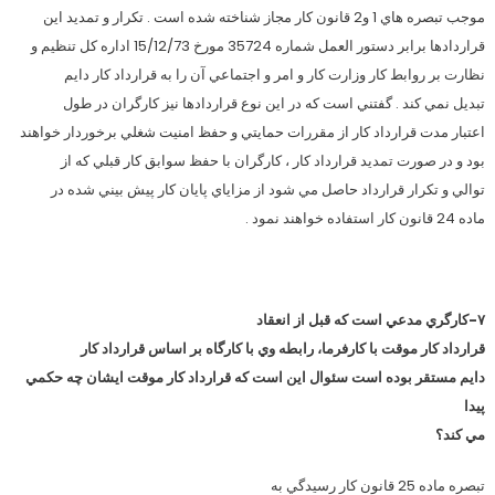
موجب تبصره هاي 1 و2 قانون كار مجاز شناخته شده است . تكرار و تمديد اين
قراردادها برابر دستور العمل شماره 35724 مورخ 15/12/73 اداره كل تنظيم و
نظارت بر روابط كار وزارت كار و امر و اجتماعي آن را به قرارداد كار دايم
تبديل نمي كند . گفتني است كه در اين نوع قراردادها نيز كارگران در طول
اعتبار مدت قرارداد كار از مقررات حمايتي و حفظ امنيت شغلي برخوردار خواهند
بود و در صورت تمديد قرارداد كار ، كارگران با حفظ سوابق كار قبلي كه از
توالي و تكرار قرارداد حاصل مي شود از مزاياي پايان كار پيش بيني شده در
ماده 24 قانون كار استفاده خواهند نمود .
۷-كارگري مدعي است كه قبل از انعقاد
قرارداد كار موقت با كارفرما، رابطه وي با كارگاه بر اساس قرارداد كار
دايم مستقر بوده است سئوال اين است كه قرارداد كار موقت ايشان چه حكمي
پيدا
مي كند؟
تبصره ماده 25 قانون كار رسيدگي به