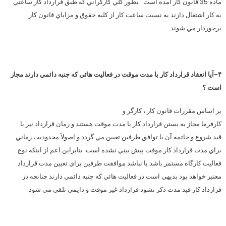
ماده 35 قانون كار آمده است . بطور كلي كارگراني كه طبق قرارداد كار ساعتي
به كار اشتغال دارند به نسبت ساعت كار از كليه حقوق و مزاياي قانون كار
برخوردار مي شوند.
۴-آيا انعقاد قرارداد كار با مدت موقت در فعاليت هائي كه جنبه دائمي دارند مجاز
است ؟
بر اساس مقررات قانون كار ، كارگر و
كارفرما مجاز به بستن قرارداد كار با مدت موقت هستند و زمان قرارداد نيز با
قيد شروع و خاتمه آن با توافق طرفين تعيين مي گردد و اصولاً محدوديت زماني
براي مدت قرارداد كار موقت پيش بيني نشده است. بنابراين اعم از اينكه نوع
فعاليت كارگاه مستمر باشد يا نباشد موافقت طرفين براي تعيين مدت قرارداد
معتبر خواهد بود بديهي است در فعاليت هائي كه جنبه دائمي دارند چنانچه در
قرارداد كار قيد مدت ذكر نشود قرارداد غير موقت و دايمي تلقي مي شود.