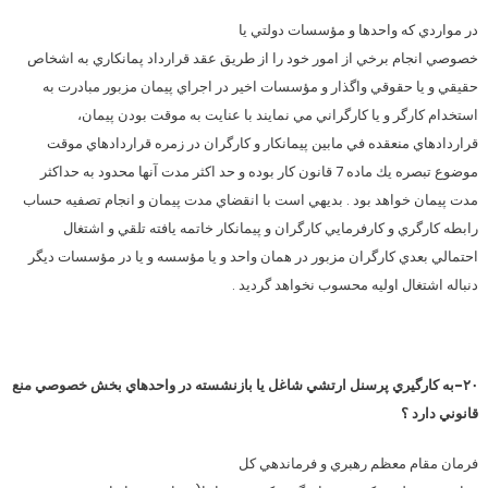
در مواردي كه واحدها و مؤسسات دولتي يا
خصوصي انجام برخي از امور خود را از طريق عقد قرارداد پمانكاري به اشخاص
حقيقي و يا حقوقي واگذار و مؤسسات اخير در اجراي پيمان مزبور مبادرت به
استخدام كارگر و يا كارگراني مي نمايند با عنايت به موقت بودن پيمان،
قراردادهاي منعقده في مابين پيمانكار و كارگران در زمره قراردادهاي موقت
موضوع تبصره يك ماده 7 قانون كار بوده و حد اكثر مدت آنها محدود به حداكثر
مدت پيمان خواهد بود . بديهي است با انقضاي مدت پيمان و انجام تصفيه حساب
رابطه كارگري و كارفرمايي كارگران و پيمانكار خاتمه يافته تلقي و اشتغال
احتمالي بعدي كارگران مزبور در همان واحد و يا مؤسسه و يا در مؤسسات ديگر
دنباله اشتغال اوليه محسوب نخواهد گرديد .
۲۰-به كارگيري پرسنل ارتشي شاغل يا بازنشسته در واحدهاي بخش خصوصي منع
قانوني دارد ؟
فرمان مقام معظم رهبري و فرماندهي كل