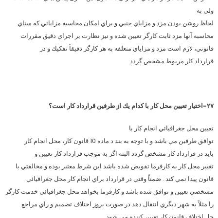
ولي به
لحاظ روشن بودن مزد و مزاياي جنبي و براي امكان محاسبه مزايائي كه مبناي
محاسبه آنها مزد ثابت كارگر تعيين شده و نيز نظارت بر اجراي دقيق مقررات
قانوني، لازم است مزد و مزاياي متعلقه به هر كارگر دقيقاً تفكيك و در
قرارداد كار مربوط مشخص گردد.
۲۷-اختيار تعيين محل كار با كدام يك از طرفين قرارداد كار است؟
تعيين محل جغرافيائي انجام كار با
توافق طرفين مي باشد و با توجه به بند د ماده 10 قانون كار، محل انجام كار
بايد در قرارداد كار مشخص گردد البته اگر به موجب قرارداد كار تعيين و
تغيير محل كار به كارفرما تفويض شده باشد اين شرط معتبر بوده و مخالفتي با
قانون پيدا نمي كند . ضمناً وقتي در قرارداد براي انجام كار محل جغرافيائي
مشخصي تعيين و توافق شده باشد و كارفرما بخواهد محل جغرافيائي خدمت كارگر
را مثلاً به شهر ديگري انتقال دهد در صورت بروز اختلاف تصميم و راي مراجع
حل اختلاف قانون كار تعيين كننده مي شود .