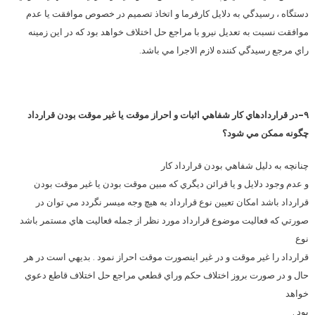
دستگاه ، رسيدگي به دلايل كارفرما و اتخاذ تصميم در خصوص موافقت يا عدم
موافقت نسبت به تعديل نيرو با مراجع حل اختلاف خواهد بود كه در اين زمينه
راي مرجع رسيدگي كننده لازم الاجرا مي باشد.
۹-در قراردادهاي كار شفاهي اثبات و احراز موقت يا غير موقت بودن قرارداد
چگونه ممكن مي شود؟
چنانچه به دليل شفاهي بودن قرارداد كار
و عدم وجود دلايل و يا قرائن ديگري كه مبين موقت بودن يا غير موقت بودن
قرارداد باشد امكان تعيين نوع قرارداد به هيچ وجه ميسر نگردد مي توان در
صورتي كه فعاليت موضوع قرارداد مورد نظر از جمله فعاليت هاي مستمر باشد
نوع
قرارداد را غير موقت و در غير اينصورت موقت احراز نمود . بديهي است در هر
حال و در صورت بروز اختلاف حكم وراي قطعي مراجع حل اختلاف قاطع دعوي
خواهد
بود .