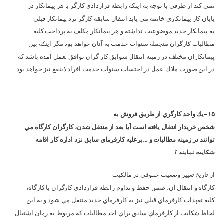
نمي كند از طرفي با توجه به اينكه رابطه قراردادي كارگر با هر پيمانكار در
پايان كار پيمانكاري خاتمه مي يابد انتقال سابقه كارگر نزد پيمانكار قبلي
به پيمانكار جديد موضوعيت نداشته و هر پيمانكار مكلف به پرداخت كليه
مطالبات كارگران منجمله سنوات خدمت به آنان خواهد بود مگر اينكه بين
پيمانكاران مختلف در زمينه انتقال سوابق كار گران توافق بعمل آمده باشد كه
در اين صورت ملاك عمل در احتساب سنوات خدمت افراد ذينفع نيز خواهد بود .
۱۵-يك واحد كارگري از طريق فروش به
شخص خريدار انتقال يافته است آيا بعد از منتقل شدن، كارگران كارگاه مي
توانند در زمينه مطالبات و …برعليه كارفرماي سابق نزد اداره كار اقامه
شكايت نمايند ؟
از تاريخ تغيير وضعيت حقوقي در مالكيت
كارگاه و انتقال آن، ضمن حفظ و تداوم رابطه قراردادي كارگران با كارگاه،
كليه تعهدات كارفرماي قبلي نيز به كارفرماي جديد منتقل مي شود و به اين
لحاظ شكايت از كارفرماي سابق براي اخذ مطالبات كه مربوط به زمان اشتغال