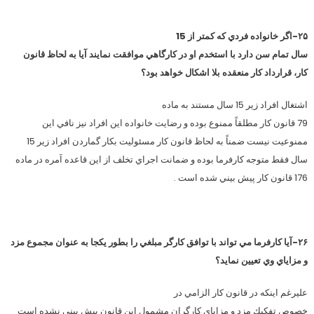
۲۵-اگر خانواده فردي كه كمتر از 15
سال تمام سن دارد با استخدم او در كارگاهي موافقت نمايند آيا به لحاظ قانون
كار، قرارداد كار منعقده بلا اشكال خواهد بود؟
اشتغال افراد زير 15 سال مستند به ماده
79 قانون كار مطلقاً ممنوع بوده و رضايت خانواده اين افراد نيز نافي اين
ممنوعيت نيست ضمناً به لحاظ قانون كار مسئوليت بكار گماردن افراد زير 15
سال فقط متوجه كارفرما بوده و ضمانت اجراي تخلف از اين قاعده آمره در ماده
176 قانون كار پيش بيني شده است .
۲۶-آيا كارفرما مي تواند با توافق كارگر مبلغي را بطور يكجا به عنوان مجموع مزد
و مزاياي وي تعيين نمايد؟
عليرغم اينكه در قانون كار الزامي در
خصوص تفكيك مزد و مزاياي كارگران مشمول اين قانون پيش بيني نشده است