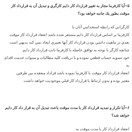
۵-آيا كارفرما مجاز به تغيير قرارداد كار دايم كارگري و تبديل آن به قرارداد كار
موقت بطور يك جانبه خواهد بود؟
كارگراني كه رابطه استخدامي آنان با
كارفرما بر اساس قرارداد كار دايم مستقر شده باشد انعقاد قرارداد كار موقت
بعدي در ماهيت دائمي بودن قرارداد كار آنها تغييري ايجاد نمي كند بديهي است
چنانچه كارگر با توجه به توافق حاصله با كارفرما بابت قرارداد كار دايم
خود تسويه حساب قطعي نموده و با دريافت كليه مطالبات و سنوات خدمت اقدام
به
انعقاد قرارداد كار موقت با كارفرما نموده باشد قراداد منعقده بين طرفين
معتبر بوده و بدون ارتباط با قرارداد كار قبلي موجوديت خواهد داشت .
۶-آيا تكرار و تمديد قرارداد كار با مدت موقت باعث تبديل آن به قرار داد كار دايم
خواهد شد؟
انعقاد قرارداد كار با مدت موقت به