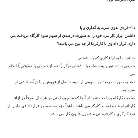
۱۱-فردي بدون سرمايه گذاري و يا
داشتن ابزار كار مزد خود را به صورت درصدي از سهم سود كارگاه دريافت مي
دارد، قرار داد وي با كارفرما از چه نوع مي باشد؟
چنانچه ما به ازاء كاري كه يك شخص
حقيقي به دستور و به حساب يك شخص ديگر ( اعم از حقيقي يا حقوقي ) انجام
مي
دهد به صورت درصد و يا سهمي از سود حاصل از فروش و يا درآمد ناشي از
سرمايه
صاحب كارگاه پرداخت شود از آنجا كه مبلغ پرداختي در هر حال صرفاً در ازاء
كار انجام شده توسط كارگر مي باشد ماهيتاً مزد محسوب و قرارداد في مابين از
نوع كارگري و كارفرمائي مشمول قانون كار مي باشد .