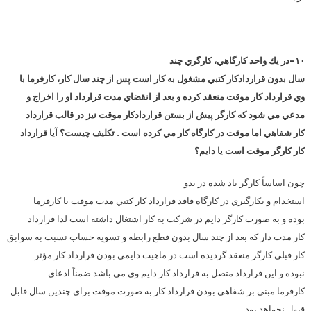
۱۰-در يك واحد كارگاهي، كارگري چند
سال بدون قراردادكار كتبي مشغول به كار است پس از چند سال كار، كارفرما با
وي قرارداد كار موقت منعقد كرده و بعد از انقضاي مدت قرارداد او را اخراج و
مدعي مي شود كه كارگر پيش از بستن قراردادكار موقت نيز در قالب قرارداد
كار شفاهي اما موقت در كارگاه كار مي كرده است . تكليف چيست؟ آيا قرارداد
كار كارگر موقت است يا دايم؟
چون اساساً كارگر ياد شده در بدو
استخدام و بكارگيري در كارگاه فاقد قرارداد كار كتبي مدت موقت با كارفرما
بوده و به صورت كارگر دايم در شركت به كار اشتغال داشته است لذا قرارداد
كار مدت دار كه بعد از چند سال بدون قطع رابطه و تسويه حساب نسبت به سوابق
كار قبلي كارگر منعقد گرديده است در ماهيت دايمي بودن قرارداد كار مؤثر
نبوده و اين قرارداد متصل به قرارداد كار دايم وي مي باشد ضمناً ادعاي
كارفرما مبني بر شفاهي بودن قرارداد كار به صورت موقت براي چندين سال قابل
قبول نخواهد بود .