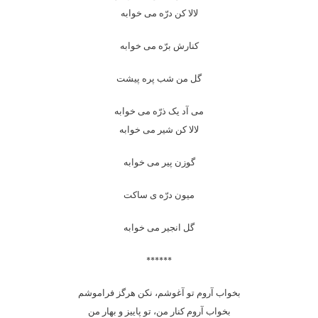
لالا کن درّه می خوابه
کنارش برّه می خوابه
گل من شب پره پیشت
می آد یک ذرّه می خوابه
لالا کن شیر می خوابه
گوزن پیر می خوابه
میون درّه ی ساکت
گل انجیر می خوابه
******
بخواب آروم تو آغوشم، نکن هرگز فراموشم
بخواب آروم کنار من، تو پاییز و بهار من