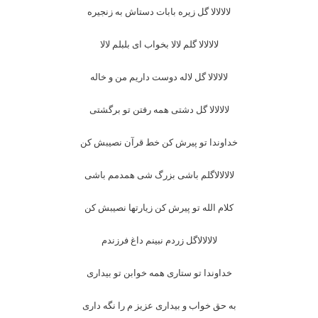
لالالالا گل زیره بابات دستاش به زنجیره
لالالالا گلم لالا بخواب ای بلبلم لالا
لالالالا گل لاله دوست داریم من و خاله
لالالالا گل دشتی همه رفتن تو برگشتی
خداوندا تو پیرش کن خط قرآن نصیبش کن
لالالالاگلم باشی بزرگ شی همدمم باشی
کلام الله تو پیرش کن زیارتها نصیبش کن
لالالالاگل زردم نبینم داغ فرزندم
خداوندا تو ستاری همه خوابن تو بیداری
به حق خواب و بیداری عزیز م را نگه داری