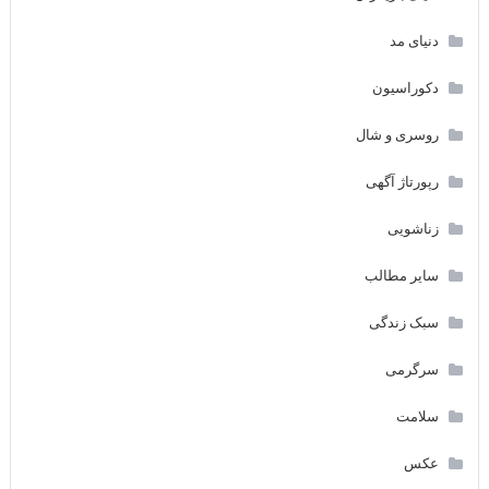
دنیای مد
دکوراسیون
روسری و شال
رپورتاژ آگهی
زناشویی
سایر مطالب
سبک زندگی
سرگرمی
سلامت
عکس