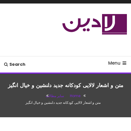
Ski
T
Conten
مدل لباس،اس ام اس جدید،مسائل
لادین
زناشویی،پزشکی،مد،دکوراسیون،آشپزی،مطالب تفریحی
Menu
Search
متن و اشعار لالایی کودکانه جدید دلنشین و خیال انگیز
Home
سایر مطالب
متن و اشعار لالایی کودکانه جدید دلنشین و خیال انگیز