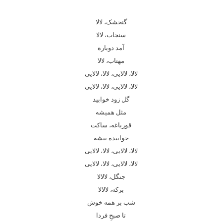
گنجشک، لالا
سنجاب،‌ لالا
آمد دوباره
مهتاب، لالا
لالا،‌ لالایی، لالا، لالایی
لالا،‌ لالایی، لالا، لالایی
گل زود خوابید
مثل همیشه
قورباغه، ساکت
خوابیده بیشه
لالا،‌ لالایی، لالا، لالایی
لالا،‌ لالایی، لالا، لالایی
جنگل، لالالا
برکه، لالالا
شب بر همه خوش
تا صبحِ فردا