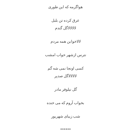
هواگرمه که این طوری
عرق کرده تن بلبل
لالالالاگل گندم
لالاخوابن همه مردم
نترس ازشهر خواب امشب
کسی اونجا نمی شه گم
لالالالاگل صدپر
گل نیلوفر مادر
بخواب آروم که می خنده
شب زیبای شهریور
******