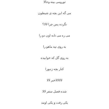
تورومی بینه وحالا
می گه این بچه ی شیطون
نگرده پس چرا لالا؟
می ره می تابه اون دو را
به روی تپه ماهو را
به روی گل که خوابیده
کنار بچه زنبورا
لالالالاخبر لالا
شده فصل سفر لالا
یکی رفت و یکی اومد