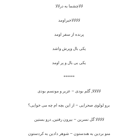
لالاچشما به درلالا
لالالالاخبراومد
پرنده از سفر اومد
یکی بال وپرش واشد
یکی بی بال و پر اومد
******
لالالالا, گلم بودی – عزیر و مونسم بودی
برو لولوی صحرایی – از این بچه ام چه می خوایی؟
لالالالا گل نسرین – بیرون رفتین, درو بستین
منو بردین به هندستون – شوهر دادین به کردستون