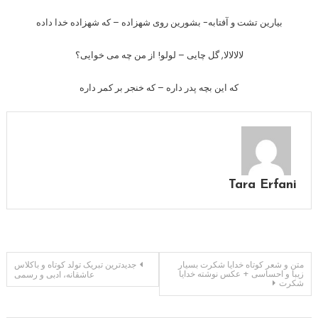
بیارین تشت و آفتابه- بشورین روی شهزاده – که شهزاده خدا داده
لالالالا, گل چایی – لولو! از من چه می خوایی؟
که این بچه پدر داره – که خنجر بر کمر داره
Tara Erfani
راهبری
متن و شعر کوتاه خدایا شکرت بسیار
جدیدترین تبریک تولد کوتاه و باکلاس
زیبا و احساسی + عکس نوشته خدایا
عاشقانه، ادبی و رسمی
شکرت
نوشته