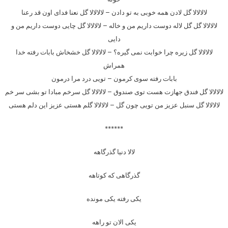
لالالالا گل لادن همه خوبی به تو دادن – لالالالا گل نعنا فدای اون قد رعنا
لالالالا گل گل لاله دوست داریم من و خاله – لالالالا گل چایی دوست داریم من و
دایی
لالالالا گل زیره چرا خوابت نمی گیره؟ – لالالالا گل خشخاش بابات رفته خدا
همراش
بابات رفته سوی کرمون – تویی درد مرا درمون
لالالالا گل فندق جهازت هست توی صندوق – لالالالا گل سرخم مبادا تو بشی سر خم
لالالالا گل سنبل عزیز من تویی چون گل – لالالالا گلم هستی عزیز این دلم هستی
******
لالا دنیا گذرگاهه
گذرگاهی که کوتاهه
یکی رفته یکی مونده
یکی الان تو راهه