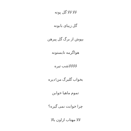
لالا لالا گل پونه
گل زیبای بابونه
بپوش از برگ گل پیرهن
هواگرمه تابستونه
لالالالاشب تیره
بخواب گلبرگ من!دیره
تموم ماهیا خوابن
چرا خوابت نمی گیره؟
لالا مهتاب ازاون بالا