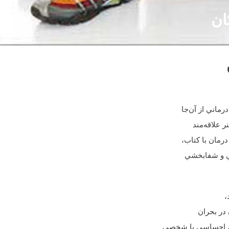
ان
رماني از آن‌جا
ر علاقه‌مند
رمان با کتاب،
ني و شفابخشي
،
 در بحران
عي، احساسي يا شخصي