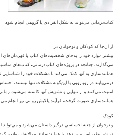
کتاب‌درماني مي‌تواند به شکل انفرادي يا گروهي انجام شود
از آن‌جا که کودکان و نوجوانان در
بيشتر موارد خود را به‌جاي شخصيت‌هاي کتاب يا قهرمان‌هاي 
مي‌گذارند، چنانچه در پروژه‌هاي کتاب‌درماني، کتاب‌هاي مناس
همانندسازي به آنها کمک مي‌کند تا مشکلات خود را شناسايي ک
درمي‌يابند در رويارويي با اين‌گونه مشکلات تنها نيستند،‌ احس
امنيت مي‌کنند و از تنهايي و تشويش آنها کاسته مي‌شود. زماني
همانندسازي صورت گرفت،‌ فرآيند پالايش رواني نيز انجام مي‌
کودک
و نوجوان از جنبه احساسي درگير داستان مي‌شود و مي‌تواند 
در شرايطي امن بروز دهد. با همانندسازي و پالايش رواني، کود