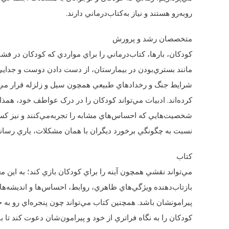
روبه‌رو هستند و نياز به‌کتاب‌درماني دارند.
متخصصان رشد و پرورش
کودکان، بارها، کتاب‌درماني را براي مواردي که کودکان در ف
مانند بستري‌بودن در بيمارستان، از دست دادن دوست و جدايي و
شرايط جنگ و رخداد‌هاي طبيعي همچون سيل و زلزله قرار مي‌
کرده‌اند. ادبيات مي‌تواند کودکان را در درک عواطف خود، همذات
شخصيت‌هايي که احساس‌هاي‌ مشابه را تجربه‌مي‌کنند و نيز ک
نسبت به چگونگي برخورد ديگران با همان مشکلات، ياري رساند
کتاب
مي‌تواند نقشي همچون آينه را براي کودکان بازي کند؛ به اين مع
بازتاب‌‌دهنده‌ ويژگي‌هاي ظاهري، روابط، احساس‌ها‌ و انديشه‌هاي
پيرامونشان باشد. همچنين کتاب مي‌تواند چون پنجره‌اي رو به 
کودکان را به نگاه فراتري از خود و پيرامون‌شان دعوت کند تا 