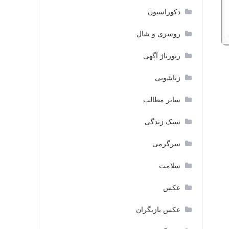
دکوراسیون
روسری و شال
رپورتاژ آگهی
زناشویی
سایر مطالب
سبک زندگی
سرگرمی
سلامت
عکس
عکس بازیگران