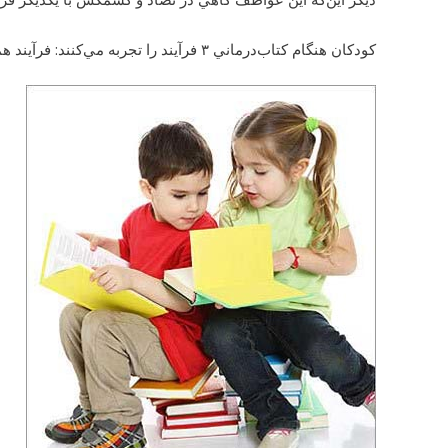
کودکان هنگام کتاب‌درماني ٣ فرآيند را تجربه مي‌کنند: فرآيند همانندسازي، فرآيند پالايش رواني و فرآيند بينش درون.