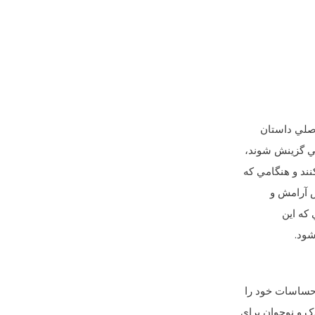
اصلي داستان
بي گزينش شوند،
نند و هنگامي که
اس آرامش و
 که اين
شود.
احساسات خود را
ک و نوجوان براي