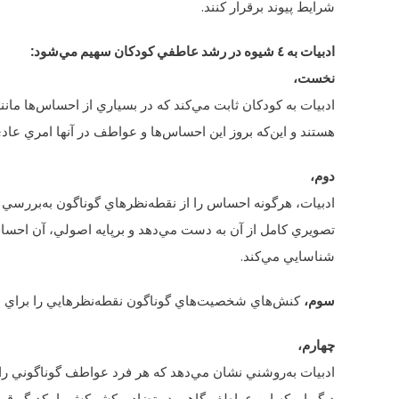
شرايط پيوند برقرار کنند.
ادبيات به ٤ شيوه در رشد عاطفي کودکان سهيم مي‌شود:
نخست،
ادبيات به کودکان ثابت مي‌کند که در بسياري از احساس‌‌ها مانن
هستند و اين‌که بروز اين احساس‌ها و عواطف در آنها امري عا
دوم،
ادبيات، هرگونه احساس را از نقطه‌نظرهاي گوناگون به‌بررسي 
تصويري کامل از آن به دست مي‌دهد و برپايه‌ اصولي، آن احسا
شناسايي مي‌کند.
سوم،
کنش‌هاي شخصيت‌هاي گوناگون نقطه‌نظرهايي را براي شيو
چهارم،
ادبيات به‌روشني نشان مي‌دهد که هر فرد عواطف گوناگوني را 
ديگر اين‌که اين عواطف گاهي در تضاد و کشمکش با يکديگر قرار