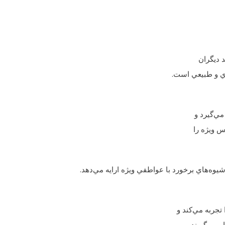
د ديگران
دي و طبيعي است.
مي‌گيرد و
س ويژه را
ه‌هاي برخورد با عواطفي ويژه ارايه مي‌دهد.
تجربه مي‌کند و
 مي‌گيرند.