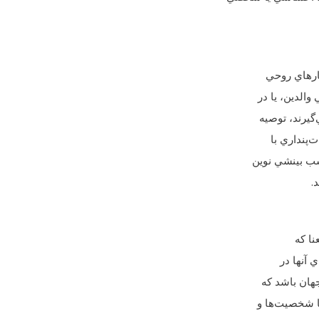
شارهاي روحي
الدين،‌ يا در
گيرند، توصيه
‌پنداري با
سب بينشي نوين
.
نا که
 آنها در
جهان باشد که
با شخصيت‌ها و