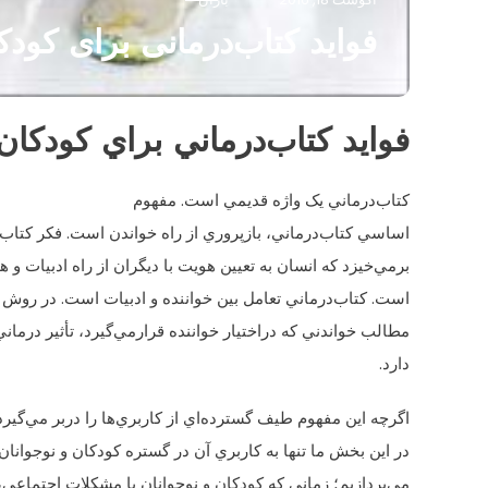
فواید کتاب‌درمانی برای کودک
فوايد کتاب‌درماني براي کودکان
کتاب‌درماني يک واژه قديمي است. مفهوم
اساسي کتاب‌درماني، بازپروري از راه خواندن است. فکر کتاب‌د
برمي‌خيزد که انسان به تعيين هويت با ديگران از راه ادبيات و هن
است. کتاب‌درماني تعامل بين خواننده و ادبيات است. در روش د
مطالب خواندني که دراختيار خواننده قرارمي‌گيرد، تأثير درما
دارد.
اگرچه اين مفهوم طيف گسترده‌اي از کاربري‌ها را دربر مي‌گيرد
در اين بخش ما تنها به کاربري آن در گستره کودکان و نوجوانان
مي‌پردازيم؛ زماني که کودکان و نوجوانان با مشکلات اجتما