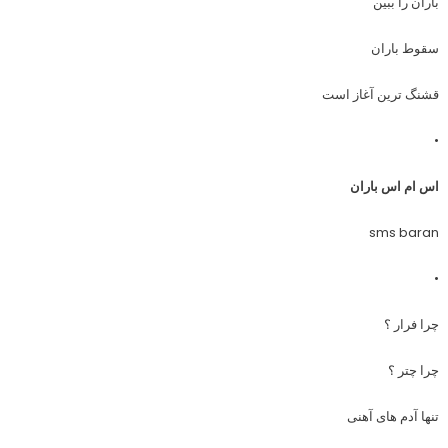
باران را ببین
سقوط باران
قشنگ ترین آغاز است
•
اس ام اس باران
sms baran
•
چرا فرار ؟
چرا چتر ؟
تنها آدم های آهنی