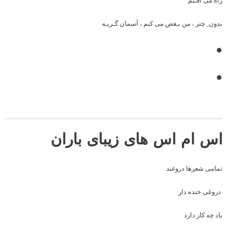
راه می افـتم
بدون ِ چتر ، من بـغض می کنم ، آسمان گـریـه
•
•
اس ام اس های زیبای باران
تمامی شعرها دروغند
دروغی خنده دار
باد چه کار دارد