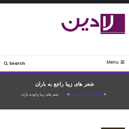
Ski
T
Conten
مدل لباس،اس ام اس جدید،مسائل
لادین
زناشویی،پزشکی،مد،دکوراسیون،آشپزی،مطالب تفریحی
Menu
Search
شعر های زیبا راجع به باران
Home
سایر مطالب
شعر های زیبا راجع به باران