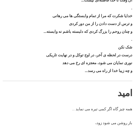
ﺁﻥ ﻭﻗﺖ ﺗﺎ ﺧﺪا ﻓﺎﺻﻠﻪای ﻧﻴﺴﺖ…
.
خدایا شکرت که مرا از تمام وابستگی ها می رهانی
و ترس از دست دادن را از من دور کردی
و چنان روحم را بزرگ کردی که دلبسته باشم نه وابسته…
.
شک نکن
درست در لحظه ی آخر، در اوج توکل و در نهایت تاریکی
نوری نمایان می شود، معجزه ای رخ می دهد
و چه زیبا خدا از راه می رسد…
امید
همه چیز گاه اگر کمی تیره می نماید …
باز روشن می شود زود،