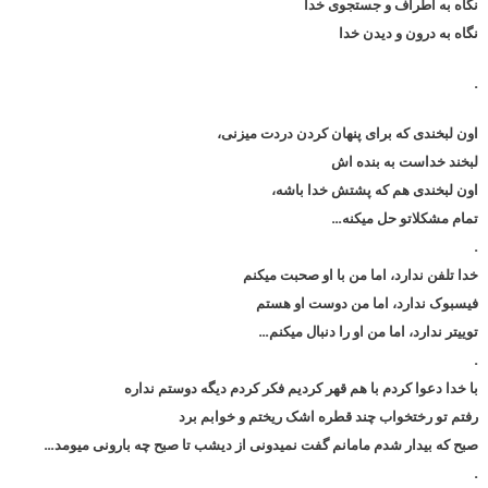
نگاه به اطراف و جستجوی خدا
نگاه به درون و دیدن خدا
.
اون لبخندی که برای پنهان کردن دردت میزنی،
لبخند خداست به بنده اش
اون لبخندی هم که پشتش خدا باشه،
تمام مشکلاتو حل میکنه…
.
خدا تلفن ندارد، اما من با او صحبت میکنم
فیسبوک ندارد، اما من دوست او هستم
توییتر ندارد، اما من او را دنبال میکنم…
.
با خدا دعوا کردم با هم قهر کردیم فکر کردم دیگه دوستم نداره
رفتم تو رختخواب چند قطره اشک ریختم و خوابم برد
صبح که بیدار شدم مامانم گفت نمیدونی از دیشب تا صبح چه بارونی میومد…
.