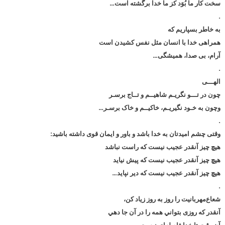
سخت کار ما بُوَد کز ما خدا برگشته است…
.
به خاطر بسپاریم که
همراهی خدا با انسان مثل نفس کشیدن است
آرام، بی صدا، همیشگی…
.
الهـــی
چون در تـــو نگریـم شاهیــم و تــاج برسـر
وچون به خـود نگیریـم، خاکیــم و خاک برسـر…
.
وقتی چشم امیدتان به خدا باشد و باور و ایمان قوی داشته باشید:
هیچ چیز آنقدر عجیب نیست که راست نباشد
هیچ چیز آنقدر عجیب نیست که پیش نیاید
هیچ چیز آنقدر عجیب نیست که دیر نپاید…
.
ﺷﻌﺎﻉﻣﻬﺮﺑﺎﻧﻴﺖ ﺭا ﺭﻭﺯ ﺑﻪ ﺭﻭﺯ ﺯﻳﺎﺩ ﻛﻦ،
ﺁﻧﻘﺪﺭ ﻛﻪ ﺭﻭﺯی ﺑﺘﻮاﻧﻲ ﻫﻤﻪ ﺭا ﺩﺭ ﺁﻥ ﺟﺎ ﺩﻫﻲ