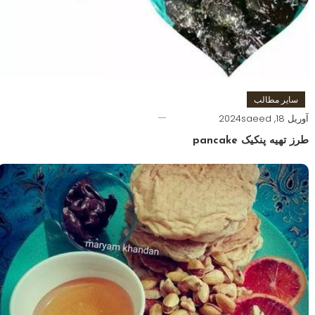
سایر مطالب
آوریل 18, 2024
saeed
طرز تهیه پنکیک pancake