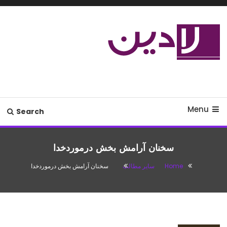
Ski
T
Conten
مدل لباس،اس ام اس جدید،مسائل
لادین
زناشویی،پزشکی،مد،دکوراسیون،آشپزی،مطالب تفریحی
Menu
Search
سخنان آرامش بخش درموردخدا
Home
سایر مطالب
سخنان آرامش بخش درموردخدا