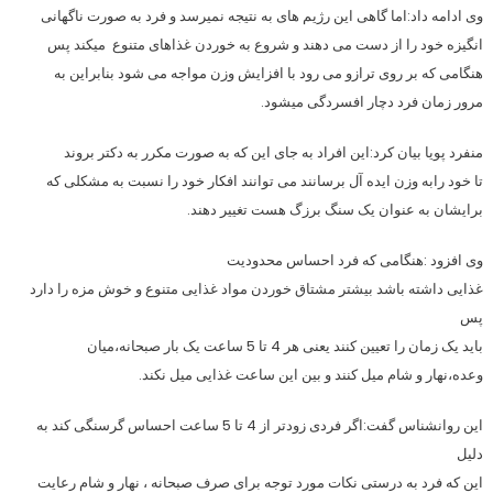
وی ادامه داد:اما گاهی این رژیم های به نتیجه نمیرسد و فرد به صورت ناگهانی
انگیزه خود را از دست می دهند و شروع به خوردن غذاهای متنوع میکند پس
هنگامی که بر روی ترازو می رود با افزایش وزن مواجه می شود بنابراین به
مرور زمان فرد دچار افسردگی میشود.
منفرد پویا بیان کرد:این افراد به جای این که به صورت مکرر به دکتر بروند
تا خود رابه وزن ایده آل برسانند می توانند افکار خود را نسبت به مشکلی که
برایشان به عنوان یک سنگ برزگ هست تغییر دهند.
وی افزود :هنگامی که فرد احساس محدودیت
غذایی داشته باشد بیشتر مشتاق خوردن مواد غذایی متنوع و خوش مزه را دارد
پس
باید یک زمان را تعیین کنند یعنی هر 4 تا 5 ساعت یک بار صبحانه،میان
وعده،نهار و شام میل کنند و بین این ساعت غذایی میل نکند.
این روانشناس گفت:اگر فردی زودتر از 4 تا 5 ساعت احساس گرسنگی کند به
دلیل
این که فرد به درستی نکات مورد توجه برای صرف صبحانه ، نهار و شام رعایت