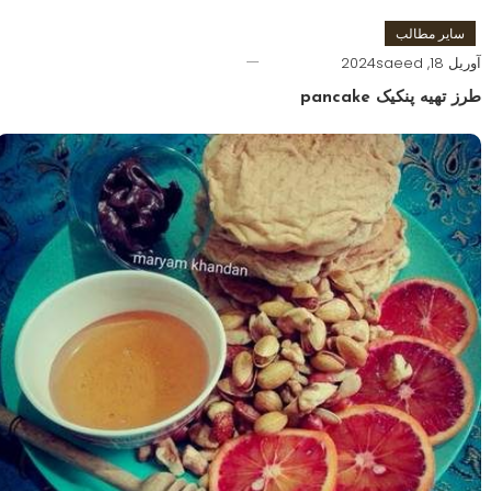
سایر مطالب
آوریل 18, 2024
saeed
طرز تهیه پنکیک pancake