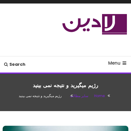
Ski
T
Conten
مدل لباس،اس ام اس جدید،مسائل
لادین
زناشویی،پزشکی،مد،دکوراسیون،آشپزی،مطالب تفریحی
Menu
Search
رژیم میگیرید و نتیجه نمی بینید
Home
سایر مطالب
رژیم میگیرید و نتیجه نمی بینید