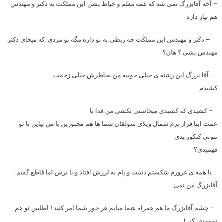
– آخه آقابزرگ نمی شه که همه معلم و خیاط بشن این مملکت به دکتر و مهندس
هم نیاز داره
– دکتر و مهندس این مملکت چه ربطی به تو داره مگه تو مردی که میخای دکتر
مهندس بشی ؟ هان؟
– آقا بزرگ این رشته ی خیلی خوبیه من بخاطرش خیلی زحمت
کشیدم
– کشیدی که کشیدی میخاستی نکشی من فدا با
عمت اینا قرار برم شمال ویلای سولقان شما ها هم مجبورین با من بیاین تا تو
نتونی کنکور بدی
فهمیدی؟
با همه ی غرورم شکستم دست و پام به لرزش افتاد و با ترس اما قاطع گفتم :
آقابزرگ من نمی….
– چشم آقابزرگ ما هم همراه شما میایم هر جور شما امر کنید ! اطلس تو هم
تمومش کن !