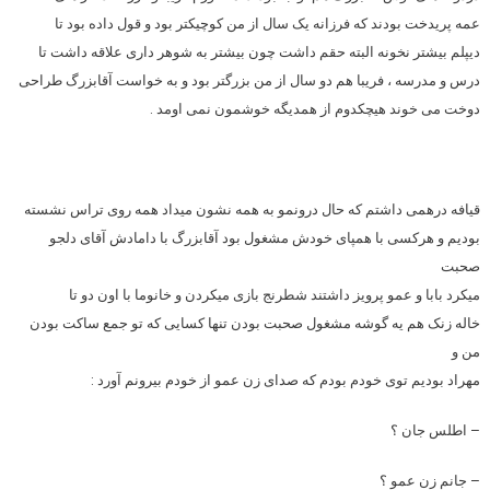
عمه پریدخت بودند که فرزانه یک سال از من کوچیکتر بود و قول داده بود تا
دیپلم بیشتر نخونه البته حقم داشت چون بیشتر به شوهر داری علاقه داشت تا
درس و مدرسه ، فریبا هم دو سال از من بزرگتر بود و به خواست آقابزرگ طراحی
دوخت می خوند هیچکدوم از همدیگه خوشمون نمی اومد .
قیافه درهمی داشتم که حال درونمو به همه نشون میداد همه روی تراس نشسته
بودیم و هرکسی با همپای خودش مشغول بود آقابزرگ با دامادش آقای دلجو
صحبت
میکرد بابا و عمو پرویز داشتند شطرنج بازی میکردن و خانوما با اون دو تا
خاله زنک هم یه گوشه مشغول صحبت بودن تنها کسایی که تو جمع ساکت بودن
من و
مهراد بودیم توی خودم بودم که صدای زن عمو از خودم بیرونم آورد :
– اطلس جان ؟
– جانم زن عمو ؟