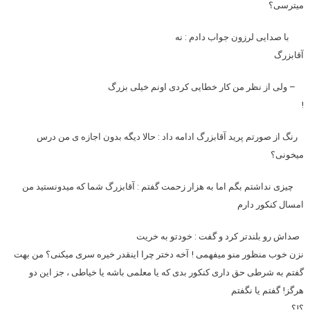
میترسی؟
با صدایی لرزون جواب دادم : نه
آقابزرگ
– ولی از نظر من کار خطایی کردی اونم خیلی بزرگ
!
رنگ از صورتم پرید آقابزرگ ادامه داد : حالا دیگه بدون اجازه ی من درس
میخونی؟
چیزی نداشتم بگم اما به هزار زحمت گفتم : آقابزرگ شما که میدونستید من
امسال کنکور دارم
صداش رو بلندتر کرد و گفت : خودتو به خریت
نزن خوب منظور منو میفهمی ! آخه دختر چرا اینقدر خیره سری میکنی؟ من بهت
گفتم به شرطی حق داری کنکور بدی که یا معلمی باشه یا خیاطی ، جز این دو
هرگز! گفتم یا نگفتم
؟!؟