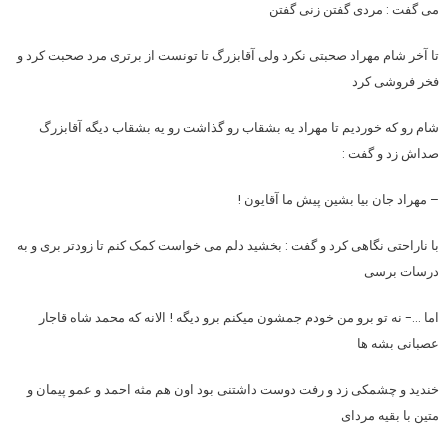
می گفت : مردی گفتن زنی گفتن
تا آخر شام مهراد صحبتی نکرد ولی آقابزرگ تا تونست از برتری مرد صحبت کرد و
فخر فروشی کرد
شام رو که خوردیم تا مهراد یه بشقاب رو گذاشت رو یه بشقاب دیگه آقابزرگ
صداش زد و گفت :
– مهراد جان بیا بشین پیش ما آقایون !
با ناراحتی نگاهی کرد و گفت : بخشید دلم می خواست کمک کنم تا زودتر بری و به
درسات برسی
اما …- نه تو برو من خودم جمشون میکنم برو دیگه ! الانه که محمد شاه قاجار
عصبانی بشه ها
خندید و چشمکی زد و رفت دوست داشتنی بود اون هم مثه احمد و عمو پیمان و
متین با بقیه مردای