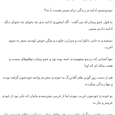
نمیدونستم ادامه ی زندگی برام میسر هست یا نه؟!
به قول عمو پیمان که می گفت : اگه اینجوری ادامه بدی چه بخوای چه نخوای دیگه
ادامه دادنم میسر
نمیشه و یه جایی تابلو ایت و میزارن جلوت و میگن خوش اومدی سفر به سوی
آخرت .
تنها کسانی که دردمو میفهمیدند عمه پونه بود و عمو پیمان دوقلوهای بیست و
هفت ساله ای که اونا
هم از دست زور گویی های آقابزرگ یه خونه ی مجردی واسه خودشون گرفته بودند
و تنها زندگی میکردند
تو خونه ی خودمون غریب نبودم اما از غریبی میترسیدم مامان که یکی بود از خودم
غریبتر و نیاز به
محبت و دلجویی دیگران داشت من هم بخاطر تنهایی و سکوت مطلق خونمون دلم