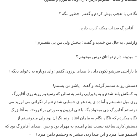
نگاهی با تعجب بهش کردم و گفتم : چطور مگه ؟
– آقابزرگ صدات میکنه کارت داره .
وارفتم ، به حال من خندید و گفت : ببخش ولی من بی تقصیرم !
– میدونه دارم تو اتاق درس میخونم ؟
با ناراحتی سرشو تکون داد ، با صدای لرزون گفتم : وای دوباره یه دعوای دیگه !
دستش رو به سمتم گرفت و گفت : پاشو من پشتتم!
به کمکش بلند شدم و به پذیرایی رفتم به سالن که رسیدیم روبه روی آقابزرگ
روی مبل نشستم و آماده ی یه دعوای حسابی شدم تنم از نگرانی می لرزید می
دونستم آقابزرگ چی میخواد بگه با تنی لرزون و صورتی برافروخته به آقابزرگ
نگاه میکردم که ناگاه نگام به مامان افتاد اونم نگران بود ولی میدونستم از
دستش کاری ساخته نیست تمام امیدم به مهراد بود و بس . صدای آقابزرگ بود که
اسممو صدا میزد و این صدا زدن بیشتر به وحشتم دامن میزد ! –