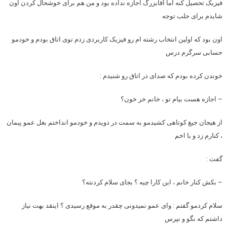
فیزیک تحصیل کنه اما آقابزرگ اجازه نداده بود و من هم برای خوشحال کردن اون
شایدم برای جلب توجه
اون بود که اولین انتخاب رشته ام رو فیزیک کاربردی زدم توی اتاق بودم و خودمو
حسابی سرگرم درس
خوندن کرده بودم که صدای در اتاق رو شنیدم :
– اجازه هست بیام تو ، خانم خر خون؟
از هیجان جیغ کوتاهی کشیدمو به سمت در دویدم و خودمو انداختم بغل عمو پیمان
، کنارم زد و با اخم
گفت :
– بکش کنار خانم ، این کارا چیه ؟ بجای سلام کردنته؟
سلام کردمو گفتم : وای عمو نمیدونی چقدر به موقع رسیدی ؟ اینقد بهت نیاز
داشتم که نگو و نپرس