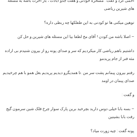
اخمی کرد و گفت : مسخره خودتی و هفت جدو آبادت ، بار آخرت باشه به مسئله
های شیرین ریاضی
توهین میکنی ها تو کودنی به این طفلکها چه ربطی داره؟
– اصلا باشه من کودن ! آقای مخ لطفا بیا این مسئله های شیرین و حل کن
داشتیم باهم ریاضی کار میکردیم که سر و صدای پونه رو از بیرون شنیدم بی اراده
مثه فنر از جام پریدمو
رفتم بیرون پیمانم پشت سر من .تا همدیگرو دیدیم پریدیم بغل همو با هم چرخیدیم
صدای پیمان در اومد
و گفت :
– بسه بابا خیلی دوس دارید بچرخید برین پارک سوار چرخ فلک شین سرمون گیج
رفت بابا بشینین
پونه گفت : چیه زورت میاد؟