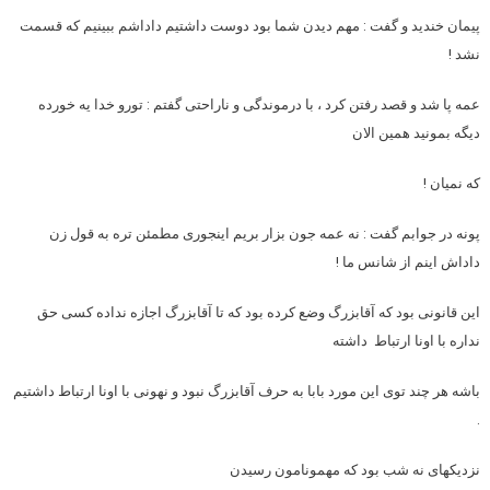
پیمان خندید و گفت : مهم دیدن شما بود دوست داشتیم داداشم ببینیم که قسمت
نشد !
عمه پا شد و قصد رفتن کرد ، با درموندگی و ناراحتی گفتم : تورو خدا یه خورده
دیگه بمونید همین الان
که نمیان !
پونه در جوابم گفت : نه عمه جون بزار بریم اینجوری مطمئن تره به قول زن
داداش اینم از شانس ما !
این قانونی بود که آقابزرگ وضع کرده بود که تا آقابزرگ اجازه نداده کسی حق
نداره با اونا ارتباط داشته
باشه هر چند توی این مورد بابا به حرف آقابزرگ نبود و نهونی با اونا ارتباط داشتیم
.
نزدیکهای نه شب بود که مهمونامون رسیدن