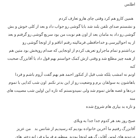
اطلس
همین کارو هم کرد وقتی چای هارو تعارف کردم
و نشستم صدای تلفن بلند شد بابا گوشی رو جواب داد و بعد از کلی خوش و بش
گوشی رو داد به مامان بعد از اون هم نوبت من بود سریع گوشی رو گرفتم و بعد
از یه احوالپرسی و خداحافظی فرمالیته رفتم اتاقم و از اونجا گوشی رو
برداشتم و تمام ماجرارو تعریف کردم از اونجایی که صدام روپخش بود متین هم
از همه چیز مطلع شد و وقتی ازش کمک خواستم بهم قول داد با آقابزرگ صحبت
کنه
اونم نه امشب بلکه شب قبل از کنکور احمد هم بهم گفت آروم باشم و فردا
باهاشون به سولقان برم و وضعیت رو از این بدتر نکنم اون شب کذایی با تموم
دردها و غصه هاش تموم شد ولی نمیدونستم که تازه این اولین شب مصیبت های
منه
و تازه بد بیاری هام شروع شده
صبح روز بعد هر کدوم جدا جدا به ویلای
آقابزرگ رفتیم ما آخرین خانواده بودیم که رسیدیم از شانس بد من عزیز
دردونه های لوس آقابزرگ هم اونجا بودند منظورم فریبا و فرزانه دختر های