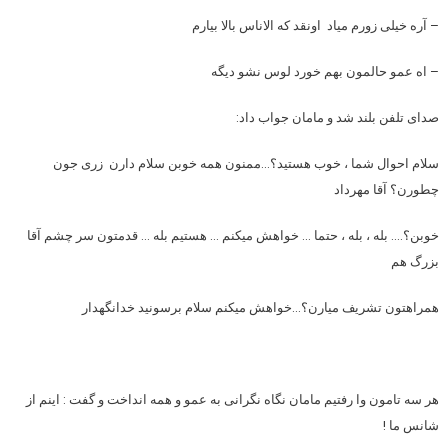
– آره خیلی زورم میاد اونقد که الاناس بالا بیارم
– اه عمو حالمون بهم خورد لوس نشو دیگه
صدای تلفن بلند شد و مامان جواب داد:
سلام احوال شما ، خوب هستید؟…ممنون همه خوبن سلام دارن زری جون
چطورن؟ آقا مهرداد
خوبن؟…. بله ، بله ، حتما … خواهش میکنم … هستیم بله … قدمتون سر چشم آقا
بزرگ هم
همراهتون تشریف میارن؟…خواهش میکنم سلام برسونید خدانگهدار
هر سه تامون وا رفتیم مامان نگاه نگرانی به عمو و همه انداخت و گفت : اینم از
شانس ما !