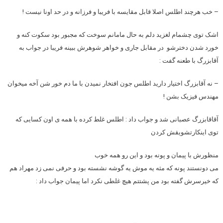
– خب هرچند اطلس اصلا قابل مقایسه با فریبا و فرزانه و در حد اونا نیست !
اشک توی چشمام لغزید دلم به حال مامانم سوخت که مجبور بود سکوت کنه و
خورد شدن دخترشو در مقابل جاری و خواهر شوهرش ببینه فریبا در جواب به
آقابزرگ با طعنه گفت :
– نه آقابزرگ اختیار دارید اطلس جون افتخار نمیدن با ما دم خور شن آخه میخوان
مهندس فیزیک بشن !
آقاقابزرگ عصبانی شد و جواب داد : اطلس غلط کرده با همه ی اون کسایی که
توی اینکارتشویقش کردن
منظورش با پیمان و پونه بود و این رو همه خوب
می دونستند پونه که مثه یه موش یه گوشه نشسته بود و حرفی نمی زد مهراد هم
که خیرسرش گفته بود من پشتتم هیچ غلطی نکرد اما پیمان جواب داد :