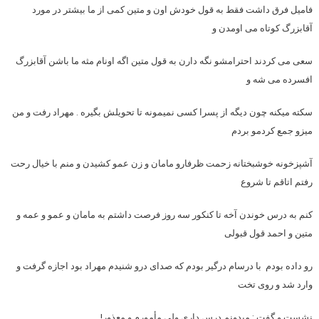
فامیل فرق داشت فقط به قول خودش اون و متین کمی از ما بیشتر در مورد
آقابزرگ کوتاه می اومدن و
سعی می کردند احترامشو نگه دارن به قول متین اگه اونام مثه ما باشن آقابزرگ
افسرده می شه و
سکته میکنه چون دیگه از پسرا کسی نمیمونه تا تحویلش بگیره . مهراد رفت و من
میزو جمع کردمو بردم
آشپزخونه خوشبختانه زحمت ظرفارو مامان و زن عمو کشیدن و منم با خیال رحت
رفتم اتاقم تا شروع
کنم به درس خوندن آخه تا کنکور سه روز فرصت داشتم به مامان و عمو و عمه و
متین و احمد قول قبولی
رو داده بودم با درسام درگیر بودم که صدای درو شنیدم مهراد بود اجازه گرفت و
وارد شد و روی تخت
نشست و گفت : میدونم درس داری ولی مأمورم و معذور!