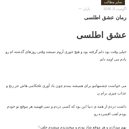
سایر مطالب
آگوست 11, 2016
باران
رمان عشق اطلسی
عشق اطلسی
خیلی وقت بود دلم گرفته بود و هیچ جوری آروم نمیشد وقتی روزهای گذشته ام رو
یادم می اومد دلم
می خواست چشمهامو برای همیشه ببندم چون یاد آوری تلخکامی هاش جز رنج و
عذاب چیزی برام ن
داشت دردم از همه ی دنیا این بود که کسی دردم و نمی فهمید هر موقع تو خودم
بودم لقب افسرده رو
بهم میدادند و هر موقع شاد بودم و میخندیدم میشدم جلف !