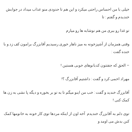
خیلی با من احساس راحتی میکرد و این هم تا حدودی منو عذاب میداد در جوابش
خندیدم و گفتم : تا
تو غذا رو ببری من هم نوشابه ها رو میارم
وقتی همزمان از آشپزخونه به میز ناهار خوری رسیدیم آقابزرگ برامون کف زد و با
خنده گفت :
– الحق که جفتتون کدبانوهای خوبی هستین !
مهراد اخمی کرد و گفت : داشتیم آقابزرگ ؟!
آقابزرگ خندید و گفت : خب من اینو میگم تا به تو بر بخوره و دیگه پا نشی به زن ها
کمک کنی !
توی دلم به آقابزرگ خندیدم آخه اون از اینکه مردها توی کار خونه به خانومها کمک
کنن بدش می اومد و