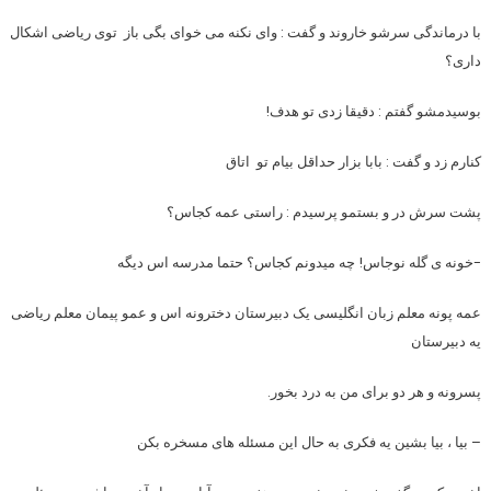
با درماندگی سرشو خاروند و گفت : وای نکنه می خوای بگی باز توی ریاضی اشکال
داری؟
بوسیدمشو گفتم : دقیقا زدی تو هدف!
کنارم زد و گفت : بابا بزار حداقل بیام تو اتاق
پشت سرش در و بستمو پرسیدم : راستی عمه کجاس؟
-خونه ی گله نوجاس! چه میدونم کجاس؟ حتما مدرسه اس دیگه
عمه پونه معلم زبان انگلیسی یک دبیرستان دخترونه اس و عمو پیمان معلم ریاضی
یه دبیرستان
پسرونه و هر دو برای من به درد بخور.
– بیا ، بیا بشین یه فکری به حال این مسئله های مسخره بکن