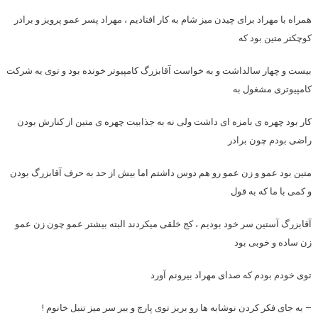
همراه با مهراد برای چیدن میز شام به کار افتادیم ، مهراد پسر عمو پرویز و برادر
کوچکتر متین بود که
بیست و چهار سالداشت و به خواست آقابزرگ کامپیوتر خونده بود و توی یه شرکت
کامپیوتری مشغول به
کار بود چهره ی بامزه ای داشت ولی نه به جذابیت چهره ی متین از کنارش بودن
راضی بودم چون برادر
متین بود عمو و زن عمو رو هم دوس داشتم اما بیش از حد به حرف آقابزرگ بودن
و کمی با ما که به قول
آقابزرگ آستین سر خود بودیم ، کج خلقی میکردند البته بیشتر عمو چون زن عمو
زن ساده و خوبی بود
توی خودم بودم که صدای مهراد بیرونم آورد
– به جای فکر کردن نوشابه ها رو بریز توی پارچ و ببر سر میز تنبل خانوم !