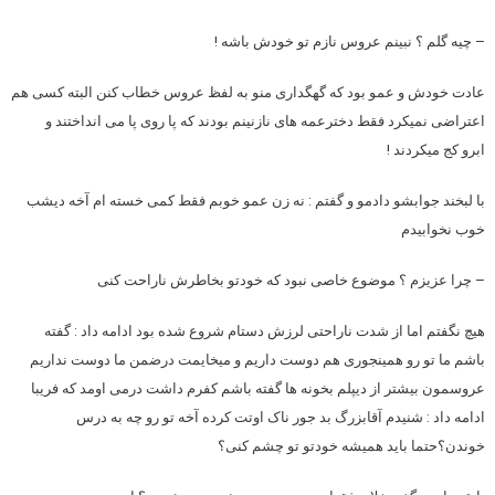
– چیه گلم ؟ نبینم عروس نازم تو خودش باشه !
عادت خودش و عمو بود که گهگداری منو به لفظ عروس خطاب کنن البته کسی هم
اعتراضی نمیکرد فقط دخترعمه های نازنینم بودند که پا روی پا می انداختند و
ابرو کج میکردند !
با لبخند جوابشو دادمو و گفتم : نه زن عمو خوبم فقط کمی خسته ام آخه دیشب
خوب نخوابیدم
– چرا عزیزم ؟ موضوع خاصی نبود که خودتو بخاطرش ناراحت کنی
هیچ نگفتم اما از شدت ناراحتی لرزش دستام شروع شده بود ادامه داد : گفته
باشم ما تو رو همینجوری هم دوست داریم و میخایمت درضمن ما دوست نداریم
عروسمون بیشتر از دیپلم بخونه ها گفته باشم کفرم داشت درمی اومد که فریبا
ادامه داد : شنیدم آقابزرگ بد جور ناک اوتت کرده آخه تو رو چه به درس
خوندن؟حتما باید همیشه خودتو تو چشم کنی؟