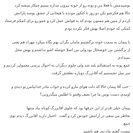
بوسیدمش تا فعلا من و پونه رو از خونه بیرون نندازه ببینیم چیکار میشه کرد
حالا هم فکرشو نکن دو روز تا کنکور مونده با هیجانی از عشق بوسه بارانش
کردم از متین هم ممنون بودم که به قولش عمل کرد و عمو رو برای کمکم فرستاد
کمکی که خودم اصلا بهش فکر نکرده بودم
با پیمان به سمت خونه برگشتیم مامان نگران بهم نگاه میکرد مهراد هم یعنی
از برگشتن من خوشحال بود ولی من اصلا حوصله اشو نداشتم و بهش محل
نمیدادم
عمع پونه به استقبالم بلند شد ولی جلوی دیگران یه احوال پرسی معمولی کردیم و
سر مبل نشستیم که آقابزرگ دوباره نطقش گرفت :
-خب آقا پیمان حالا که دلت هوای مارو کرده و خواب مادر خدابیامرزتو دیدی و
اومدی دست بوس ما چرا نصف وقتتو با اطلس میگذرونی؟
پیمان خیلی قدتر از این حرفها بود که جلوی آقابزرگ کوتاه بیاد منتها
بخاطر من سعی در آرامش خودش کرد و گفت : اختیار دارید آقابزرگ دیدم توی
جمع
نیست گفتم بیاد دور هم باشیم