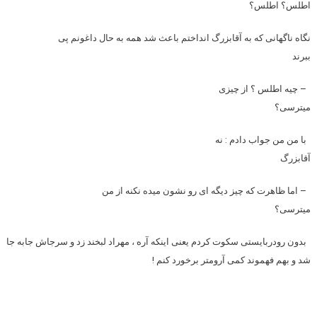
اطلس؟ اطلس؟
نگاه ناگهانی که به آقابزرگ انداختم باعث شد همه به حال داغونم پی
ببرند
– چیه اطلس ؟ از چیزی
میترسی؟
با من من جواب دادم : نه
آقابزرگ
– اما ظاهرت که چیز دیگه ای رو نشون میده نکنه از من
میترسی؟
بدون رودربایستی سکوت کردم یعنی اینکه آره ، مهراد لبخند زد و سرجاش جابه جا
شد و بهم فهموند کمی آرومتر برخورد کنم !