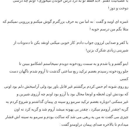
با عصبانیت گفتم : لابد فقط تو به درد درس خوندن میخوری؟ اونم چه درسی
دوخت و دوز !
غمزه ای اومد و گفت : نه اما من به حرف بزرگترم گوش میکنم و پررویی نمیکنم که
مثلا بگم من درسم خوبه !
با کفر و صدایی لرزون جواب دادم: کار خوبی میکنی اونقد بکن تا دندونات از
شیرینی زیادی شکرک بزنن!
اینو گفتم و پا شدم و به سمت رودخونه دویدم نمیخاستم اشکامو ببینن تا
جلو رودخونه رسیدم بغضم ترکید ربع ساعتی گذشت تا آروم شدم ناگهان دست
کسی
رو روی شونه ام حس کردم برگشتم غیر قابل باور بود ولی آرامبخش دلم بود اونی
که بودنش اون لحظه و اونجا محال بود یا آرزو بود اونم چه آرزوی شیرین و
غیر ممکنی !دوباره بغضم ترکید سرمو رو سینه ی پیمان گذاشتم و شروع کردم به
گریه !چقدر آرومم میکرد ، چقدر بی بهونه میشد آروم شد و گریه کرد نه اون
چیزی می گفت نه من یه ربعی می شد که ساکت بودم و سرمو به سینه اش فشار
میدادم تا بالاخره صدای پیمان دراومدو گفت :