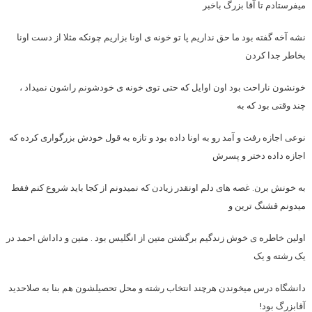
میفرستادم تا آقا بزرگ باخبر
نشه آخه گفته بود ما حق نداریم پا تو خونه ی اونا بزاریم چونکه مثلا از دست اونا
بخاطر جدا کردن
خونشون ناراحت بود اون اوایل که حتی توی خونه ی خودشونم راشون نمیداد ،
چند وقتی بود که به
نوعی اجازه رفت و آمد رو به اونا داده بود و تازه به قول خودش بزرگواری کرده که
اجازه داده دختر و پسرش
به خونش برن. غصه های دلم اونقدر زیادن که نمیدونم از کجا باید شروع کنم فقط
میدونم قشنگ ترین و
اولین خاطره ی خوش زندگیم برگشتن متین از انگلیس بود . متین و داداش احمد در
یک رشته و یک
دانشگاه درس میخوندن هرچند انتخاب رشته و محل تحصیلشون هم بنا به صلاحدید
آقابزرگ بود!