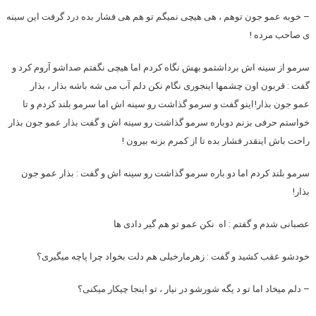
– خوبه عمو جون توهم ، هی هیچی نمیگم تو هم هی فشار بده درد گرفت این سینه
ی صاحب مرده !
سرمو از سینه اش برداشتمو بهش نگاه کردم اما هیچی نگفتم صداشو آروم کرد و
گفت : قربون اون چشمها اینجوری نگام نکن دلم آب می شه باشه بذار ، بذار
عمو جون بذار!اینو گفت و سرمو گذاشت رو سینه اش اما سرمو بلند کردم و تا
خواستم حرفی بزنم دوباره سرمو گذاشت رو سینه اش و گفت بذار عمو جون بذار
راحت باش اینقدر فشار بده تا از کمرم بزنه بیرون !
سرمو بلند کردم اما دو.باره سرمو گذاشت رو سینه اش و گفت : بذار عمو جون
بذار!
عصبانی شدم و گفتم : اه نکن عمو تو هم گیر دادی ها
خودشو عقب کشید و گفت : زهرمارخیلی هم دلت بخواد چرا پاچه میگیری؟
– دلم میخاد اما تو د یگه شورشو در نیار ، تو اینجا چیکار میکنی؟