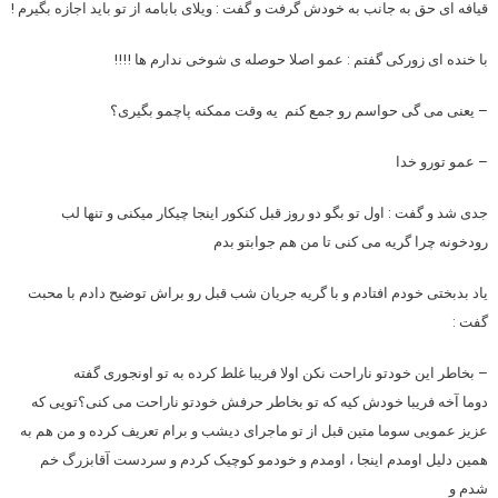
قیافه ای حق به جانب به خودش گرفت و گفت : ویلای بابامه از تو باید اجازه بگیرم !
با خنده ای زورکی گفتم : عمو اصلا حوصله ی شوخی ندارم ها !!!!
– یعنی می گی حواسم رو جمع کنم یه وقت ممکنه پاچمو بگیری؟
– عمو تورو خدا
جدی شد و گفت : اول تو بگو دو روز قبل کنکور اینجا چیکار میکنی و تنها لب
رودخونه چرا گریه می کنی تا من هم جوابتو بدم
یاد بدبختی خودم افتادم و با گریه جریان شب قبل رو براش توضیح دادم با محبت
گفت :
– بخاطر این خودتو ناراحت نکن اولا فریبا غلط کرده به تو اونجوری گفته
دوما آخه فریبا خودش کیه که تو بخاطر حرفش خودتو ناراحت می کنی؟تویی که
عزیز عمویی سوما متین قبل از تو ماجرای دیشب و برام تعریف کرده و من هم به
همین دلیل اومدم اینجا ، اومدم و خودمو کوچیک کردم و سردست آقابزرگ خم
شدم و