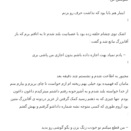
اینبار هم بابا بود که نذاشت حرف رو بزنم
!
اشک توی چشام حلقه زده بود با عصبانیت بلند شدم تا به اتاقم برم که باز
آقابزرگ مانع شد و گفت :
– یادم نمیاد بهت اجازه داده باشم بدون اجازی من پاشی بری
!
مجبور به اطاعت شدم و نشستم چند دقیقه بعد
مامان که فهمیده بود خیلی بهم ریخته ام ازم خواست تا چای بریزم و بیارم منم
از خدا خواسته بلند شدم و به آشپزخونه رفتم داشتم میترکیدم داغون داغون
بودم تنها چیزی که به ذهنم رسید کمک گرفتن از عزیز دردونه ی آقابزرگ متین
بود آروم طوری که کسی متوجه نشه شماره داداشو گرفتم و بهش گفتم
:
– من قطع میکنم تو خودت زنگ بزن و بگو گوشی رو بدید