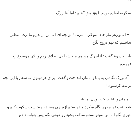
به گریه افتاده بودم با هق هق گفتم : اما آقابزرگ
…..
– اما و زهر مار حالا منو گول میزنی؟ تو بچه ای اما من از پدر و مادرت انتظار
نداشتم که بهم دروغ بگن
بابا به دروغ گفت : آقابزرگ من هم مثه شما بی اطلاع بودم و الان موضوع رو
فهمیدم
آقابزرگ نگاهی به بابا و مامان انداخت و گفت : برای هردوتون متاسفم با این بچه
تربیت کردنتون !
مامان و بابا ساکت بودن اما بابا با
عصبانیت تمام بهم نگاه میکرد میدونستم ازم چی میخاد ، میخاست سکوت کنم و
چیزی نگم اما من نمیتو.نستم ساکت بشینم و هیچی نگم پس جواب دادم
: