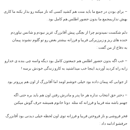
– برای بودن در جمع ما باید منت هم کشید کسی که ناز میکنه رو بذار بکنه ما کاری
بهش نداریمجمع ما بدون حضور اطلس هم کامل بود .
دلم شکست نمیدونم چرا از بچگی پیش آقابزرگ عزیز نبودم و شانس نیاوردم
خنده های ریز و زیرزیرکی فریبا و فرزانه بیشتر بغض رو تو گلوم نشوند پیمان
به دفاع از من گفت :
– خب اگه بدون حضور اطلس هم جمعتون کامل بود دیگه واسه چی بنده ی خدارو
زابه راه کردید آوردید اینجا خب میذاشتید به کارو زندگی خودش برسه !
از جوابی که پیمان داده بود خیلی خوشم اومد اما آقابزرگ از اون هم پرروتر بود
– دختر حق انتخاب نداره هر جا پدر و مادرش رفتن اون هم باید بره حتی اگه
جهنم باشه مثه فریبا و فرزانه که مثله دوتا خانوم همیشه حرف گوش میکنن
فخر فروشی و ناز فروختن فریبا و فرزانه توی اون لحظه خیلی دیدنی بود آقابزرگ
حرفشو ادامه داد :