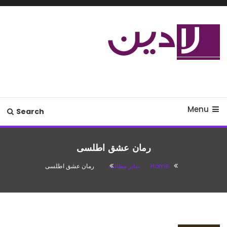
Ski
T
Conten
مدل لباس،اس ام اس جدید،مسائل
لادین
زناشویی،پزشکی،مد،دکوراسیون،آشپزی،مطالب تفریحی
Menu
Search
رمان عشق اطلسی
Home
سایر مطالب
رمان عشق اطلسی