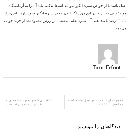
اصل باشد تا از خواص شیره انگور بتوانید استفاده کنید باید آن را به آزمایشگاه
موادغذایی بسپارید. در این مورد اگر قندی که در شیره انگور وجود دارد، پایین‌تر از
۲ تا ۳ درصد باشد یعنی آن شیره تقلبی نیست. این روش معمولا بعد از خرید جواب
می‌دهد.
Tara Erfani
راهبری
مجموعه ای از جدیدترین مدل مانتو بلند و
آشنایی با سوره توحید با معنی و
مجلسی 2022
تفسیر سوره مبارکه توحید
نوشته
دیدگاهتان را بنویسید