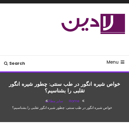
Ski
T
Conten
مدل لباس،اس ام اس جدید،مسائل
لادین
زناشویی،پزشکی،مد،دکوراسیون،آشپزی،مطالب تفریحی
Menu
Search
خواص شیره انگور در طب سنتی: چطور شیره انگور
تقلبی را بشناسیم؟
Home
سایر مطالب
خواص شیره انگور در طب سنتی: چطور شیره انگور تقلبی را بشناسیم؟