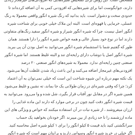
دارند، جوابگوست اما برای شیره‌هایی که افزودنی کمی به آن اضافه کرده‌اند تا
حدودی سخت و دشوار است. باید بدانید که رنگ شیره انگور واقعی معمولا به رنگ
عسلی، خرمایی یا قهوه‌ای است. البته این ملاک خیلی خوبی برای شناخت شیره
انگور اصل نیست. چرا که شیره انگور شیراز و شیره انگور سفید رنگ‌های متفاوتی
دارند اما در نوع خود بسیار عالی و همه خواص شیره انگور را دارا هستند. همان
طور که گفتیم شما با استشمام شیره انگور می‌توانید به اصل بودن آن پی ببرید.
شیره انگور اصل یا دوشاب دارای رایحه‌ای تند و البته غلیظ هستند. اما شیره انگور
صنعتی چنین رایحه‌ای ندارد. معمولا به شیره‌های انگور صنعتی ۲۰ درصد
افزودنی‌های غیرمجاز اضافه می‌کنند و این باعث زیاد شدن غلظت آن‌ها می‌شود.
یک نکته مهم درباره این شیوه شناخت این است که خیلی نمی‌توان به آن اعتماد
کرد؛ چرا که وقتی شیره‌ای در زمان طولانی یک جا بماند، ته نشین و غلیظ می‌شود.
همین شیره اگر در مقابل نور آفتاب قرار بگیرد، شل شده و وا می‌رود. می‌توانید به
قیمت شیره انگور دقت کنید.چون در برخی موارد که دارند این ماده غذایی را
ارزان میفروشند ، از شیره نبات در آن استفاده میکنند که خواص و ویژگی های این
ماده ارزشمند را تا حد زیادی از بین میبرند .اگر خودتان بخواهید یک حساب
سرانگشتی کنید باید قیمت ۵ کیلو انگور را برای ۱ کیلو شیره اصل محاسبه کنید.
اگر خیلی در خرید شیره انگور وسواس دارید و برایتان مهم است که شیره انگور