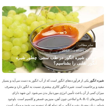
سایر مطالب
مارس 30, 2022
tara erfani
خواص شیره انگور در طب سنتی: چطور شیره
انگور تقلبی را بشناسیم؟
شیره انگور
یکی از فرآورده‌های انگور است که از آب انگور به دست می‌آید و بسیار
مفید و پرخاصیت است. شیره انگور کالری بیشتری نسبت به انگور دارد و مصرف
میزان کمی از آن باعث تأمین انرژی موردنیاز بدن می‌شود. این شهد دارای
ویتامین‌های A، B، C و املاحی چون آهن، منیزیم، فسفر و کلسیم است. باوجود
خواص زیاد، مصرف شیره انگور برای تمام افراد توصیه نمی‌شود و ممکن است