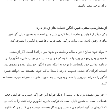
برای برخی مضر باشد.
از منظر طب سنتی، شیره انگور خصلت های زیادی دارد:
یکی دیگر از فواید دوشاب، غلیظ کردن شیر مادر است، به همین دلیل اگر شیر
مادری رقیق باشد، می تواند در کنار بقیه درمان ها شیره انگور را مصرف کند
* مولد خون صالح (خون سالم و طبیعی و بدون مواد زائد) است. اگر از ضعف
عمومی بدن رنج می برید یا مبتلا به کم خونی هستید می توانید شیره انگور را در
برنامه غذایی خود بگنجانید. با توجه به اینکه شیره انگور خونساز بوده و مقوی بدن
است، افرادی که ضعف عمومی دارند یا مبتلا به کم خونی هستند، می توانند شیره
انگور را همراه شیربرنج یا سمنو بخورند یا به صورت شربت، سرکه شیره استفاده
کنند.
* افزایش دهنده وزن بدن است. از دیگر فواید این خوراکی شیرین، افزایش حجم
عضلات است. به همین دلیل است که ترکیب شیره انگور و ارده کنجد را به کسانی
که کارهای سنگین انجام می دهند یا ورزشکار هستند، توصیه می کنند چراکه علاوه