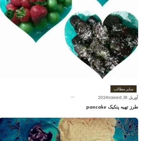
سایر مطالب
آوریل 18, 2024
saeed
طرز تهیه پنکیک pancake