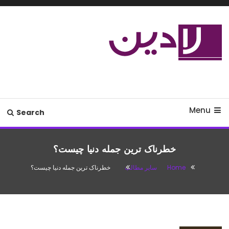
Ski
T
Conten
مدل لباس،اس ام اس جدید،مسائل
لادین
زناشویی،پزشکی،مد،دکوراسیون،آشپزی،مطالب تفریحی
Menu
Search
خطرناک ترین جمله دنیا چیست؟
Home
سایر مطالب
خطرناک ترین جمله دنیا چیست؟