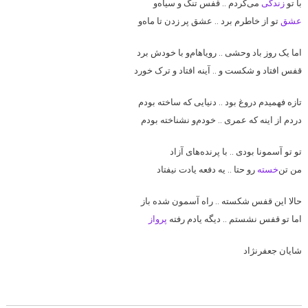
با تو
زندگی
می‌کردم .. قفس تنگ و سیاه‌و
عشق
تو از خاطرم برد .. عشق پر زدن تا ماه‌و
اما یک روز باد وحشی .. رویاهام‌و با خودش برد
قفس افتاد و شکست و .. آینه افتاد و ترک خورد
تازه فهمیدم دروغ بود .. دنیایی که ساخته بودم
دردم از اینه که عمری .. خودم‌و نشناخته بودم
تو تو آسمونا بودی .. با پرنده‌های آزاد
من تن‌
خسته
رو حتا .. یه دفعه یادت نیفتاد
حالا این قفس شکسته .. راه آسمون شده باز
اما تو قفس نشستم .. دیگه یادم رفته
پرواز
شایان جعفرنژاد