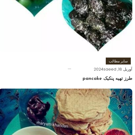
سایر مطالب
آوریل 18, 2024
saeed
طرز تهیه پنکیک pancake