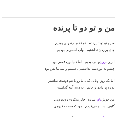
من و تو دو تا پرنده
من و تو دو تا پرنده .. تو قفس زندونی بودیم
جای پر زدن نداشتیم .. ولی آسمونی بودیم
ابر و
بارون
‌و می‌دیدیم .. اما دنیامون قفس بود
چشم به دوردستا نداشتیم .. همینم واسه ما بس بود
اما یک روز اونایی که .. ما رو با هم دوست نداشتن
تو رو پر دادن و جاتم .. یه دونه آینه گذاشتن
من خوش‌
باور
ساده .. فکر می‎کردم رو‌به‌رومی
گاهی اشتباه می‌کردم .. من کدومم تو کدومی