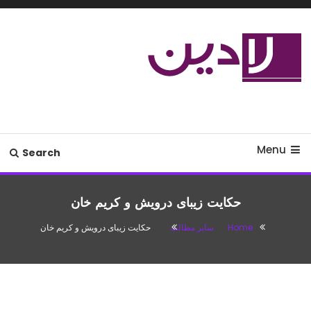
Ski
T
Conten
مدل لباس،اس ام اس جدید،مسائل
لادین
زناشویی،پزشکی،مد،دکوراسیون،آشپزی،مطالب تفریحی
Menu
Search
حکایت زیبای درویش و کریم خان
Home
سایر مطالب
حکایت زیبای درویش و کریم خان
سایر مطالب
آگوست 16, 2016
باران
حکایت زیبای درویش و کریم خان