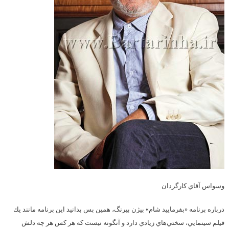
وسواس آقاي كارگردان
درباره برنامه «بفرماييد شام» بيژن بيرنگ، همين بس بدانيد اين برنامه مانند يك
فيلم سينمايي، سختي‌هاي زيادي دارد و آنگونه نيست كه هر كس هر چه دلش