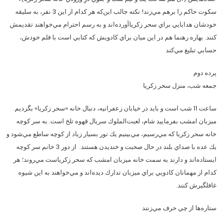
سكوت حاكم را برهم مي‌زند! نكته جالب اين‌كه هر كدام از اين 3 نفر، به سليقه
خودشان هدايايي براي سحر زكريا‌آورده‌اند و به رسم احترام مي‌خواهند تقديمش
كنند. بهاره رهنما هم در اين ميان براي كادويش كه كتابي است با قلم خودش،
حسابي تبليغ مي‌كند
پرده دوم
جمعه شب، منزل سحر زكريا
ساعت 11 شب است و بايد در خيابان زعفرانيه، دنبال خانه «سحر زكريا» بگرديم.
ميزبان امشب بفرماييد شام، لعبت‌الملوك سريال قهوه تلخ است. به سر كوچه
خانه سحر زكريا كه مي‌رسيم، مي‌بينيم يك نور بسيار زياد از كوچه ساطع مي‌شود و
يك عده با صداي بلند در حال صحبت و خنديدن هستند. از دور 3 خانم سر كوچه
ايستاده‌اند و دارند به سمت خانه ميزبان امشب كه سحر زكرياست مي‌روند؛ هر
كدام از مهمانان كادويي براي ميزبان تدارك ديده‌اند و مي‌خواهند به اين شيوه
غافلگيرش كنند.
ستاره‌ها از چي حرف مي‌زنند