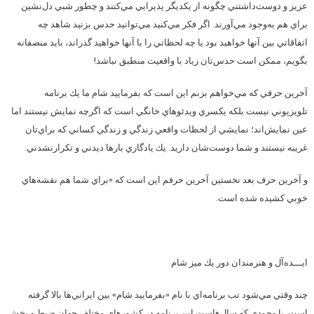
عزيز و دوست‌داشتني چگونه از يكديگر پذيرايي مي‌كنند و چطور شبي دل‌نشين
براي هم به‌وجود مي‌آورند. اگر فكر مي‌كنيد مي‌توانيد حدس بزنيد شاهد چه
اتفاقاتي بين آنها خواهيد بود يا چه لحظاتي را با آنها خواهيد گذراند، بايد منصفانه
بگويم، ممكن است حدس‌تان زياد با واقعيت منطبق نباشد!
آخرين حرفي كه مي‌خواهم بزنم اين است كه بفرماييد شام ما يك برنامه
تلويزيوني نيست بلكه يكسري ويدئوهاي خانگي است كه اگرچه نمايش نيستند اما
عين نمايش‌اند؛ نمايشي از لحظات واقعي زندگي و زندگي كساني كه براي‌تان
غريبه نيستند و شما دوست‌شان داريد. يك يادگاري بارها ديدني و تكرارنشدني.
و آخرين حرف بعد نخستين آخرين حرفم اين است كه «براي شما هم نقشه‌هاي
خوبي كشيده شده است.
ايـــده‌آل و هنرمندان دور يك ميز شام
چند وقتي مي‌شود تب برنامه‌اي با نام «بفرماييد شام» بين ايراني‌ها بالا گرفته
است. با وجودي كه سال‌هاست اين برنامه در كشورهاي مختلف جهان ضبط و پخش