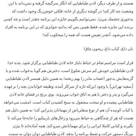
هستند و از طرف ديگر، لادن طباطبايي كه انگار سرگيجه گرفته و نمي‌داند با اين
وضعيت چه كار كند! در گوشه ديگري از خانه، قلكي خوش‌رنگ وجود داشت كه
بدجوري چشمك مي‌زد. نمي‌توانيم بگوييم جايزه اين برنامه چقدر است و چه كسي
برنده اين جايزه شده، فقط همين بس كه بدانيد جوايزي كه در اين برنامه به افراد
داده مي‌شود، آنقدر نفيس هست كه همه را ميخكوب كند!
نان داغ، كباب داغ، ريحون چاق!
قرار است مراسم شام در حياط دلباز خانه لادن طباطبايي برگزار شود. بنده خدا
لادن طباطبايي خودش كم سرش شلوغ است، دخترش هم گويا بدخواب شده و با
گريه‌هايش بدجور اعصاب مادر را بهم ريخته؛ به همين دليل همسر لادن طباطبايي
(سعيد تهراني) با وجود اين‌كه تازه از سركار آمده، وظيفه خواباندن بچه را برعهده
مي‌گيرد و پدر و دختر با هم به اتاق خواب مي‌روند. بوي برنج در فضاي خانه لادن
طباطبايي پيچيده و او سخت مشغول به سيخ كشيدن كباب است. امشب مي‌خواهد
با كباب كوبيده آن هم از نوع منقلي‌اش از مهمانان پذيرايي كند؛ به همين دليل هم
هست كه هر از چندگاهي به حياط مي‌رود و زغال‌هاي باربيكيو را جابه‌جا مي‌كند تا
بگيرند و كبابي كاملا ايراني را براي مهمانانش سرو كند. همه آماده‌اند تا بيژن
بيرنگ دستور حركت و ضبط برنامه را بدهد. لادن طباطبايي دوان دوان به سمت