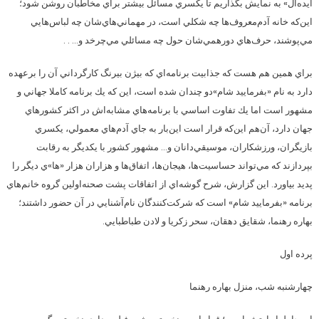
ايده‌آل» به نمايش بگذاريم تا يكسري مسائل بيشتر براي مخاطبان روشن شود؛
اين‌كه خانه آدم‌معروف‌ها چه شكلي است، در مهماني‌هاي‌شان چه لباس‌هايي
مي‌پوشند، حرف‌هاي دورهمي‌شان حول چه مسائلي مي‌چرخد و… . .
براي همين هم هست كه جذابيت برنامه‌اي كه بيژن بيرنگ كارگرداني آن را برعهده
دارد به نام «بفرماييد شام»دو چندان شده است، اين كه يك برنامه كاملا جهاني و
مشهور است اما يك تفاوت اساسي با برنامه‌هاي مشابه‌اش در اكثر كشورهاي
جهان دارد، آن‌هم اين‌كه قرار است اين‌بار به جاي آدم‌هاي معمولي، يكسري
‌بازيگران، ورزشكاران، موسيقي‌دانان و… مشهور كشور با يكديگر به رقابت
بپردازند كه مي‌تواند حساسيت‌ها، هيجان‌ها، اتفاق‌ها و هزاران هزار «ها»ي ديگر را
پديد بياورد. اين گزارش، شرح گوشه‌اي از اتفاقات پشت صحنه‌اولين گروه خانم‌هاي
برنامه «بفرماييد شام» است كه شركت‌كنندگان نام‌آشنايي در آن حضور داشتند؛
بهاره رهنما، شقايق دهقان، سحر زكريا و لادن طباطبايي.
پرده اول
چهارشنبه شب، منزل بهاره رهنما