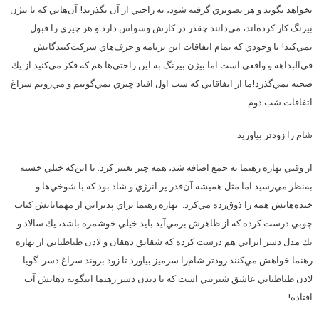
بخواهد بگويد و هر تصويري گرفته شود، به راحتي از آن بگذرند! آن‌هايي كه با بيژن
بيرنگ كار كرده‌اند، مي‌دانند چقدر در كارش وسواس دارد و هر چيزي را قبول
نمي‌كند! با وجودي كه تمام اتفاقات اين برنامه و حرف‌هاي شركت‌كنندگانش
في‌البداهه و واقعي است اما بيژن بيرنگ به اين راحتي‌ها هم كه فكر مي‌كنيد ‌از يك
صحنه نمي‌گذرد!ما از اتفاقاتي كه شب اول افتاد چيزي نمي‌گوييم و مي‌رويم سراغ
اتفاقات شب دوم…
شام را زودتر بياوريد
از وقتي بهاره رهنما به جمع اضافه شد، همه چيز تغيير كرد. با اين‌كه خيلي خسته
به‌نظر مي‌رسيد اما مثل هميشه آن‌قدر پر انرژي و شاد بود كه با شوخي‌ها و
خنده‌هايش همه را ذوق‌زده مي‌كرد. بهاره رهنما براي پذيرايي از مهمانانش كباب
چوبي درست كرده كه از ظاهرش برمي‌آيد بايد خيلي خوشمزه باشد، يك سالاد و
يك مدل دسر ايراني هم درست كرده كه شقايق دهقان و لادن طباطبايي از بهاره
رهنما خواهش مي‌كنند زودتر شام‌را سرميز بياورد تا زود بروند سراغ دسر. گويا
لادن طباطبايي عاشق شيريني است كه با ديدن دسر رهنما اينگونه دهانش آب
افتاده!