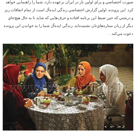
صورت اختصاصي و براي اولين بار در ايران برعهده دارد، شما را راهنمايي خواهد
كرد. اين پرونده، اولين گزارش اختصاصي زندگي ايده‌آل است از تمام اتفاقات ريز
و درشتي كه حين ضبط اين برنامه افتاده و حرف‌هايي كه شايد تا به حال هيچ‌جاي
ديگر از زبان ستاره‌هاي‌تان نشنيده‌ايد. زندگي ايده‌آل شما را به خواندن اين پرونده
دعوت مي‌كند… .