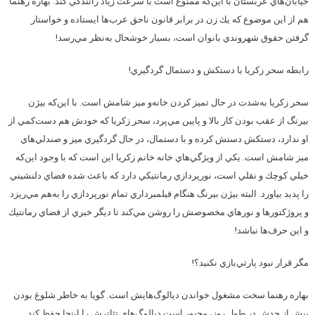
خيابان‌هاي عربستان با اين‌كه ممنوع است با سرعت زياد رانندگي كند. بهاره رهنما
هم از اين موضوع كه يك زن در برابر قانون ناحق عرب‌ها ايستاده و خواستار
گرفتن حقوق شهروندي بانوان است، بسيار خوشحال به‌نظر مي‌رسد!
رابطه سحر زكريا با دستكش و دستمال گردگيري!
سحر زكريا به‌شدت در حال تميز كردن خانه‌و ميز شامش است. با اين‌كه بيژن
بيرنگ از عقب بودن كار بالا و پايين مي‌پرد، سحر زكريا كه خودش هم دست‌كمي از
او ندارد، دستكش دستش كرده و با دستمال، در حال گردگيري ميز و صندلي‌هاي
ميز شامش است. يكي از ويژگي‌هاي خانه خانم زكريا اين است كه با وجود اين‌كه
خيلي كوچك و نقلي است، نورپردازي رمانتيكي دارد كه باعث شده فضاي دلنشيني
را پديد بياورد. البته بيژن بيرنگ هنگام فيلمبرداري تمام نورپردازي را به‌هم مي‌ريزد
و پروژكتورها و نورهاي مخصوصش را روشن مي‌كند تا ديگر خبري از فضاي رمانتيك
و اين حرف‌ها نباشد!
مگر قرار نبود پارتي‌بازي نكنيد؟!
بهاره رهنما سخت مشغول خواندن ديالوگ‌هايش است. گويا به خاطر شلوغ بودن
بيش از حدش در طول روز، مجبور است ديالوگ‌هاي تئاترش را اينجا حفظ كند.