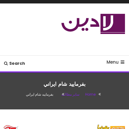
Ski
T
Conten
مدل لباس،اس ام اس جدید،مسائل
لادین
زناشویی،پزشکی،مد،دکوراسیون،آشپزی،مطالب تفریحی
Menu
Search
بفرماييد شام ايراني
Home
سایر مطالب
بفرماييد شام ايراني
سایر مطالب
آوریل 24, 2016
saeed
بفرماييد شام ايراني