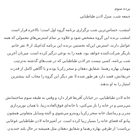
پرده سوم
جمعه شب، منزل لادن طباطبايي
امشب، حساس‌ترين شب برگزاري برنامه گروه اول است؛ بالاخره قرار است
امشب برنده اين گروه مشخص شود و علاوه بر تمام استرس‌هاي معمولي كه همه
عوامل دارند، استرس اين‌كه نخستين برنده اين برنامه كدام‌يك از 4 نفر خانم
بازيگر شركت‌كننده خواهد بود، ‌همه را به نوعي درگير كرده است. ميزبان آخرين
شب برنامه، كسي نيست جز لادن طباطبايي كه در شب‌هاي گذشته به‌ترتيب
مهمان بهاره رهنما، شقايق دهقان و سحر زكريا بوده و با آگاهي كامل از قدرت
حريفانش، قصد دارد هر طور شده 3 نفر ديگر اين گروه را مجاب كند بيشترين
امتياز را به او بدهند.
خانه لادن طباطبايي، در خيابان آفريقا قرار دارد و وقتي به طبقه سوم ساختمانش
مي‌رسي و درِ خانه را باز مي‌كني، با خانه‌اي فوق‌العاده زيبا، با همان نورپردازي
مدرن و رمانتيك خانه سحر زكريا روبه‌رو مي‌شوي و البته وسايل متفاوتي همچون
پيانو كه فضاي ‌خانه را بسيار زيبا كرده است. در آشپزخانه لادن طباطبايي غوغايي
برپاست؛ از طرفي بهاره رهنما و شقايق دهقان مثل هميشه در حال بلند خنديدن