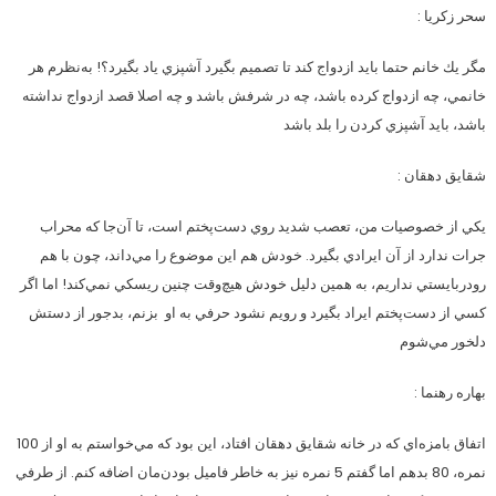
سحر زکریا :
مگر يك خانم حتما بايد ازدواج كند تا تصميم بگيرد آشپزي ياد بگيرد؟! به‌نظرم هر
خانمي، چه ازدواج كرده باشد، چه در شرفش باشد و چه اصلا قصد ازدواج نداشته
باشد، بايد آشپزي كردن را بلد باشد
شقایق دهقان :
يكي از خصوصيات من، تعصب شديد روي دست‌پختم است، تا آن‌جا كه محراب
جرات ندارد از آن ايرادي بگيرد. خودش هم اين موضوع را مي‌داند، چون با هم
رودربايستي نداريم، به همين دليل خودش هيچ‌وقت چنين ريسكي نمي‌كند! اما اگر
كسي از دست‌پختم ايراد بگيرد و رويم نشود حرفي به او بزنم، بدجور از دستش
دلخور مي‌شوم
بهاره رهنما :
اتفاق بامزه‌اي كه در خانه شقايق دهقان افتاد، اين بود كه مي‌خواستم به او از 100
نمره، 80 بدهم اما گفتم 5 نمره نيز به خاطر فاميل بودن‌مان اضافه كنم. از طرفي