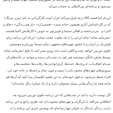
مي‌شود و برنامه‌اي بين‌المللي به حساب مي‌آيد.
اين‌بار اما قضيه 180 درجه فرق مي‌كند؛ قرار است كارگرداني به نام «بيژن بيرنگ»
كه در كارنامه‌اش آثاري همچون «خانه سبز»، «همسران»، «باز هم زندگي»، «چاق و
لاغر» و… مي‌درخشند و اهالي سينما و تلويزيون به خوبي با كارهايش آشنا هستند،
«بفرماييد شام» تمام ايراني را با يك تفاوت عمده بسازد؛ اين‌كه اين برنامه براي
اولين‌بار در ايران و با حضور چهره‌هاي مشهور دنياي سينما، ورزش و موسيقي
جلوي دوربين خواهد رفت و كافي است چند روزي صبر كنيد تا پكيج «بفرماييد شام»
توسط پخش خانگي موسسه هنر اول به دست‌تان برسد و بتوانيد در خانه‌هاي‌تان
تمــام اتفاقــات، حــرف‌ها، خنده‌ها، كري‌خواندن‌ها، رقابت‌ها، شكست‌ها و
پيروزي‌هاي چهره‌هاي محبوب‌تان را ببينيد و چون تمام برنامه‌ها در خانه‌ خود اين
افراد ضبط مي‌شود، به قول خودشان به اين قضيه اطمينان پيدا كنيد كه آن‌ها هم
مانند همه ما زندگي‌هايي بسيار معمولي دارند و از يك سياره ديگر نيامده‌اند!
اگر دوست داريد بدانيد در شب‌هايي كه اين برنامه جلوي دوربين مي‌رود چه
اتفاقاتي مي‌افتد يا بازيگران و چهره‌هاي محبوب‌تان چه نظري راجع به اين برنامه
دارند، زندگي ايده‌آل به عنوان تنها رسانه‌اي كه پوشش خبري اين برنامه را به