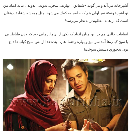
آشپزخانه مي‌آيد و مي‌گويد: «شقايق… بهاره… سحر… بدويد… بدويد… بيايد كمك من
تو آشپزخونه!» نفر اولي هم كه حاضر به كمك مي‌شود، مثل هميشه شقايق دهقان
است كه از همه مظلوم‌تر به‌نظر مي‌رسد!
اتفاقات جالبي هم در اين ميان افتاد كه يكي از آن‌ها، زماني بود كه لادن طباطبايي
با سيخ كباب‌ها آمد سر ميز و بهاره رهنما هم، بنده‌خدا از بس سيخ كباب‌ها داغ
بود، بدجوري دستش سوخت!