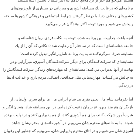
هستم. مي‌خواهم خبر از برنامه‌اي بدهم كه اكثر شما با نامش آشنا هستيد.
برنامه‌اي كه در قالب يك مسابقه آشپزي و ميزباني در بسياري از تلويزيون‌هاي
كشورهاي مختلف دنيا، با درنظر گرفتن شرايط اجتماعي و فرهنگي كشورها ساخته
و پخش مي‌شود و مورد توجه اكثر بينندگان قرار مي‌گيرد.
آنچه باعث جذابيت اين برنامه شده، توجه به نكات فردي، روان‌شناسانه و
جامعه‌شناسانه‌اي است كه در ساختار آن رعايت شده؛ نكاتي كه آن را از يك
مسابقه صرفا سرگر‌م‌كننده، به يك برنامه تامل‌برانگيز تبديل كرده است؛
مسابقه‌اي‌ كه شركت‌كنندگان براي ديگر شركت‌كنندگان آشپزي، ميزآرايي و در
نهايت از آنها پذيرايي مي‌كنند؛ مسابقه‌اي كه مهارت‌هاي زندگي شركت‌كنندگانش را
به چالش مي‌كشاند؛ مهارت‌هايي مثل صداقت، انصاف، مردم‌داري و عدالت آن‌ها
در زندگي .
اما بفرماييد شام ما… يعني بفرماييد شام ايراني ما… ما براي سري اول‌مان، از
بازيگران هنرمند ميهن عزيزمان دعوت كرده‌ايم، در اين مسابقه‌ شاد، هيجان‌انگيز و
عبرت‌آموز شركت كنند، براي هم آشپزي كنند، از هم پذيرايي كنند و در نهايت برنده
شوند. ما به خانه‌هاي محترم‌شان مي‌رويم. در آشپزخانه‌هاي محترم‌شان شاهد
آشپزي‌شان مي‌شويم و در اتاق محترم پذيرايي‌شان، مي‌بينيم كه چطور اين رقيبان