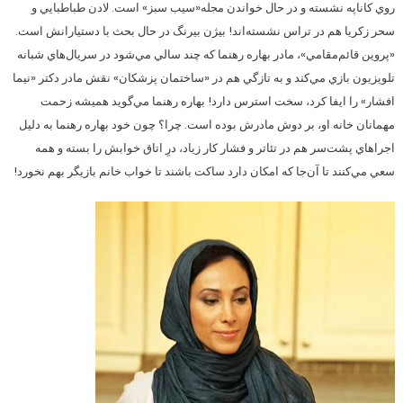
روي كاناپه نشسته و در حال خواندن مجله«سيب سبز» است. لادن طباطبايي و
سحر زكريا هم در تراس نشسته‌اند! بيژن بيرنگ در حال بحث با دستيارانش است.
«پروين قائم‌مقامي»، مادر بهاره رهنما كه چند سالي مي‌شود در سريال‌هاي شبانه
تلويزيون بازي مي‌كند و به تازگي هم در «ساختمان پزشكان» نقش مادر دكتر «نيما
افشار» را ايفا كرد، سخت استرس دارد! بهاره رهنما مي‌گويد هميشه زحمت
مهمانان خانه او، بر دوش مادرش بوده است. چرا؟ چون خود بهاره رهنما به دليل
اجراهاي پشت‌سر هم در تئاتر و فشار كار زياد، درِ اتاق خوابش را بسته و همه
سعي مي‌كنند تا آن‌جا كه امكان دارد ساكت باشند تا خواب خانم بازيگر بهم نخورد!