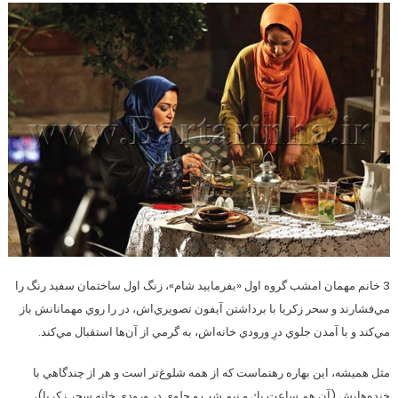
3 خانم مهمان امشب گروه اول «بفرماييد شام»، ‌زنگ اول ساختمان سفيد رنگ را
‌مي‌فشارند و سحر زكريا با برداشتن آيفون تصويري‌اش، در را روي مهمانانش باز
مي‌كند و با آمدن جلوي درِ ورودي خانه‌اش، به گرمي از آن‌ها استقبال مي‌كند.
مثل هميشه، اين بهاره رهنماست كه از همه شلوغ‌تر است و هر از چندگاهي با
خنده‌هايش (آن هم ساعت يك و نيم شب و جلوي درِ ورودي خانه سحر زكريا)،