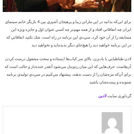
براي اين‌كه بدانيد در اين ماراتن زيبا و پرهيجان آشپزي بين 4 بازيگر خانم سينماي
ايران چه اتفاقاتي افتاد و از همه مهم‌تر چه كسي عنوان اول و جايزه ويژه اين
مسابقه را از آن خود كرد، سي‌دي اين برنامه در راه است. شك نكنيد اتفاقاتي كه
در اين برنامه خواهيد ديد را هيچ‌جاي ديگر نديده‌ايد و نخواهيد ديد
لادن طباطبايي با بادبزن، بالاي سر كباب‌ها ايستاده و سخت مشغول درست كردن
آن‌هاست. حرف‌هايي كه اين ميان ردوبدل مي‌شود آنقدر خنده‌دار و جالب است كه
براي آن‌كه مزه‌شان را از دست ندهند، پيشنهاد مي‌كنيم در سي‌دي توليدي برنامه
شنونده و بيننده‌شان باشيد
گرداوری سایت
لادین