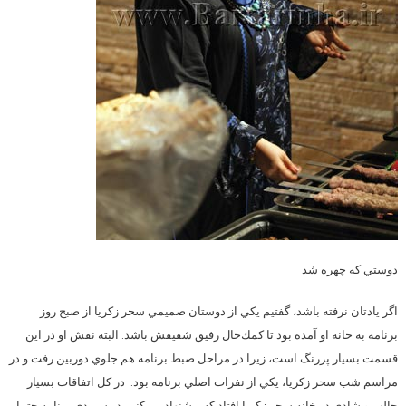
دوستي كه چهره شد
اگر يادتان نرفته باشد، گفتيم يكي از دوستان صميمي سحر زكريا از صبح روز
برنامه به خانه او آمده بود تا كمك‌حال رفيق شفيقش باشد. البته نقش او در اين
قسمت بسيار پررنگ است، زيرا در مراحل ضبط برنامه هم جلوي دوربين رفت و در
مراسم شب سحر زكريا، يكي از نفرات اصلي برنامه بود. در كل اتفاقات بسيار
جالب و شادي در خانه سحر زكريا افتاد كه پيشنهاد مي‌كنيم در سي‌دي برنامه حتما