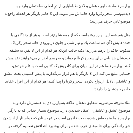
بهاره رهنما، شقايق دهقان و لادن طباطبايي از درِ اصلي ساختمان وارد و با
ديده‌بوسي سحر زكريا وارد خانه‌اش مي‌شوند. اين 3 خانم بازيگر هر لحظه راجع‌به
موضوعاتي حرف مي‌زنند؛
مثل هميشه، اين بهاره رهنماست كه از همه شلوغ‌تر است و هر از چندگاهي با
خنده‌هايش (آن هم ساعت يك و نيم شب و جلوي درِ ورودي خانه سحر زكريا)،
سكوت حاكم را برهم مي‌زند! نكته جالب اين‌كه هر كدام از اين 3 نفر، به سليقه
خودشان هدايايي براي سحر زكريا‌آورده‌اند و به رسم احترام مي‌خواهند تقديمش
كنند. بهاره رهنما هم در اين ميان براي كادويش كه كتابي است با قلم خودش،
حسابي تبليغ مي‌كند. اين 3 بازيگر با هم قرار مي‌گذارند با پيش‌ كشيدن بحث عشق
و عاشقي، دلايل ازدواج نكردن سحر زكريا را پيدا كنند! هر كدام از اين افراد عقايد
خاص خودشان را دارند؛
مثلا متوجه مي‌شويم ‌شقايق دهقان علاقه بسيار زيادي به همسرش دارد و به
موضوع عشق و عاشقي، اعتقاد شديدي دارد. موضوع بسيار جذابي كه به تازگي
بهاره رهنما متوجه‌اش شده، بحث خانمي است در عربستان كه خواستار آزاد شدن
حق رانندگي براي خانم‌هاي عرب شده و براي پيشبرد اهدافش تصميم گرفته در