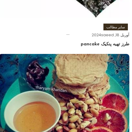
سایر مطالب
آوریل 18, 2024
saeed
طرز تهیه پنکیک pancake