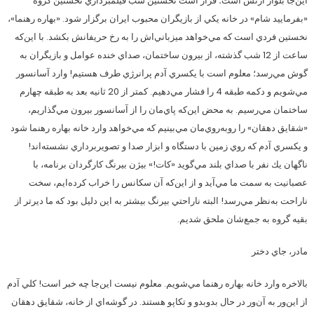
اين‌جا بلوار ارتش است؛ قرار است نخستين شب فيلمبرداري نخستين گروه
«بفرماييد شام» در خانه يكي از بازيگران محبوب ايران برگزار شود. «بهاره رهنما»،
نخستين فردي است كه مي‌خواهد ميزباني‌اش را به رخ حريفانش بكشد‌. با اين‌كه
ساعت از 12 شب گذشته، از بيرون ساختمان، صداي خنده عوامل و بازيگران به
گوش مي‌رسد؛ معلوم است با يكسري آدم پرانرژي طرف هستيم! وارد آسانسور
‌مي‌شويم و دكمه طبقه 4 را فشار مي‌دهيم. كمتر از 20 ثانيه بعد به طبقه چهارم
ساختمان مي‌رسيم. به محض اين‌كه پاي‌مان را از آسانسور بيرون مي‌گذاريم،
«شقايق دهقان» را روبه‌روي‌مان مي‌بينيم كه مي‌خواهد وارد خانه بهاره رهنما شود
و يكسري آدم كه روي زمين با دستگاه و ابزار صدا و تصويربرداري نشسته‌اند!
ناگهان يك نفر با صداي بلند مي‌گويد «كات!» بيژن بيرنگ كارگردان برنامه، با
عصبانيت به سمت ما مي‌آيد و از اين‌كه آن سكانس را خراب كرده‌ايم، سخت
ناراحت به‌نظر مي‌رسد! البته ناراحتي بيرنگ بيشتر به اين دليل بود كه ما ديرتر از
بقيه گروه به جمع‌شان ملحق شديم.
مادر، جاي دختر
بالاخره وارد خانه بهاره رهنما مي‌شويم. معلوم نيست اين‌جا چه خبر است! كلي آدم
از اين‌ور به آن‌ور در حال بدوبدو و تكاپو هستند. در گوشه‌اي از خانه، شقايق دهقان