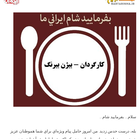
سلام… بفرماييد شام…
بله، درست حدس زديد. من امروز حامل پيام ويژه‌اي براي شما هموطنان عزيز