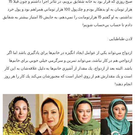
صبح روزي كه قرار بود به خانه شقايق برويم، در تئاتر اجرا داشتم و چون قبلا 15
هزار تومان به او بدهكار بودم و ‌چك‌پول 100 هزار توماني همراهم بود و‌ پول خرد
نداشتم، به او گفتم 15 هزارتومانت را نمي‌دهم، به جايش 15 امتياز بيشتر به شقايق
دادم تا حساب بي‌حساب شويم!
لادن طباطبایی :
ازدواج مي‌تواند يكي از عوامل ايجاد انگيزه در خانم‌ها براي يادگيري باشد اما اگر
ازدواجي هم در كار نباشد، مي‌تواند تمرين و سرگرمي خيلي خوبي براي خانم‌ها
باشد. البته بعد از ازدواج، يك مقدار از آشپزي‌ خانم‌ها به دليل علاقه‌شان به اين كار
است و يك مقدارش هم از روي اجبار است كه مجبورشان مي‌كند يك كار را هر روز
انجام دهند!