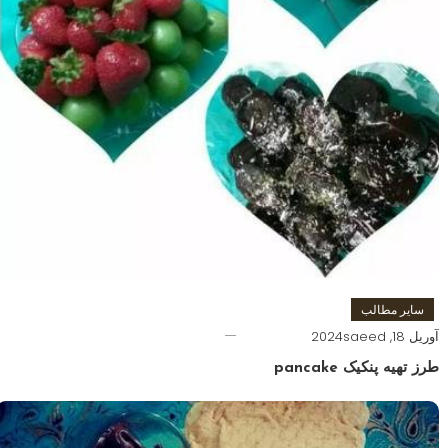
سایر مطالب
آوریل 18, 2024
saeed
طرز تهیه پنکیک pancake