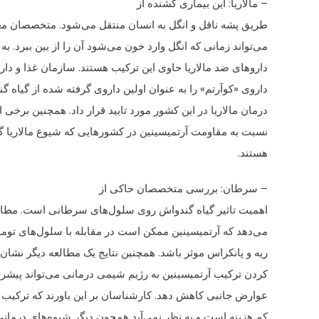
–
مالاریا
: این بیماری کشنده از
طریق پشه ناقل و انگل به انسان منتقل می‌شود. متخصصان معت
می‌تواند زمانی که انگل وارد خون می‌شود آن را از بین ببرد. ب
داروهای ضد مالاریا حاوی این ترکیب هستند. سازمان غذا و دا
داروی «کوآرتم» را به عنوان اولین داروی گرفته شده‌ از گیاه گ
درمان مالاریا در این کشور مورد تایید قرار داد. همچنین برخی 
نسبت به مقاومت آرتمیسینین در کشورهایی که شیوع مالاریا 
هستند.
–
سرطان
: بررسی متخصصان حاکی از
اهمیت تاثیر گیاه گندواش روی سلول‌های سرطانی است. مطا
می‌دهد که آرتمیسینین ممکن است در مقابله با سلول‌های تومور
ریه و پانکراس موثر باشد. همچنین نتایج یک مطالعه دیگر نشان
کردن ترکیب آرتمیسینین به رژیم شیمی درمانی می‌تواند پیش
عوارض جانبی کاهش دهد. کارشناسان بر این باورند که ترکیب 
کم هزینه است و به نظر نمی‌آید همچون دیگر شیوه‌های درمانی