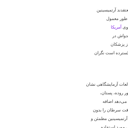
قدند آرتمیسینین
ه طور معمول
روی
آمریکا
ندواش در
از پزشکان
گسترده است نگران
لعات آزمایشگاهی نشان
 روده، پستان،‌
 می‌دهد اضافه
رفت سرطان را بدون
آرتمیسینین مطمئن و
 مورد استفاده