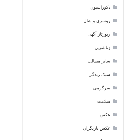
دکوراسیون
روسری و شال
رپورتاژ آگهی
زناشویی
سایر مطالب
سبک زندگی
سرگرمی
سلامت
عکس
عکس بازیگران