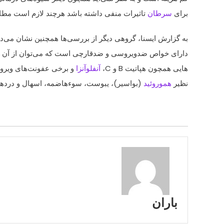
برای
سرطان
تاثیرات منفی داشته باشد هرچند لازم است مطالع
به گزارش ایسنا، گروهی دیگر از بررسی‌ها همچنین نشان می‌ده
دارای خواص ضدویروسی و ضدقارچی است که می‌توان از آن برا
هایی همچون هپاتیت B و C،
آنفلوآنزا
و برخی عفونت‌های ویروس
نظیر
هموروئید
(بواسیر)، یبوست، سوءهاضمه، اسهال و درده
باران