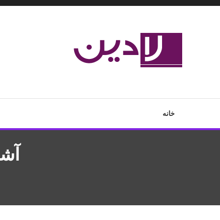
Ski
T
Conten
مدل لباس،اس ام اس جدید،مسائل زناشویی،پزشکی،مد،دکوراسیون،آ
لادین
خانه
آشن