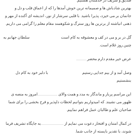
صدیق و شریف در خدمتتان هستیم.
بهترین شادباش ها و صمیمانه ترین خوش آمدها را که از اعماق فلب و دل و
جانمان بر می خیزد، پذیرا باشید. با قلبی سرشار از نور، اندیشه ای آکنده از مهر و
ذهنی انباشته از برترین ها
روز
سترگ و شکوهمند مقام
معلم
را گرامی می داریم.
گل در بر و می در کف و معشوقه به کام است سلطان جهانم به
چنین
روز
غلام است.
عرض خیر مقدم دارم محضر ………..
وصل آمد و از بیم جدایی رستیم با دلبر خود به کام دل
بنشستیم
این مراسم پربار و ماندگار به مدد و همت والای ………………….ام
روز
به منصه ی
ظهور می نشیند. که امیدواریم بتوانیم لحظات دلپذیر و فرح بخشی را برای شما
صاحبان علم و طالبان عمل فراهم نماییم.
در کمال امتنان و افتخار دعوت می نمایم از …………………….به جایگاه تشریف فرما
شوند، با تقدیر بایسته از جانب شما.