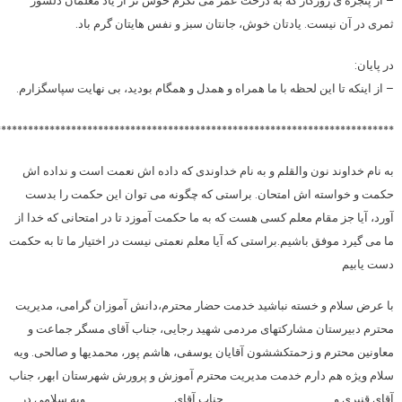
– از پنجره ی
روز
گار که به درخت عمر می نگرم خوش تر از یاد
معلم
ان دلسوز
ثمری در آن نیست. یادتان خوش، جانتان سبز و نفس هایتان گرم باد.
در پایان:
– از اینکه تا این لحظه با ما همراه و همدل و همگام بودید، بی نهایت سپاسگزارم.
**************************************************************************
به نام خداوند نون والقلم و به نام خداوندی که داده اش نعمت است و نداده اش
حکمت و خواسته اش امتحان. براستی که چگونه می توان این حکمت را بدست
آورد، آیا جز مقام معلم کسی هست که به ما حکمت آموزد تا در امتحانی که خدا از
ما می گیرد موفق باشیم.براستی که آیا معلم نعمتی نیست در اختیار ما تا به حکمت
دست یابیم
با عرض سلام و خسته نباشید خدمت حضار محترم،دانش آموزان گرامی، مدیریت
محترم دبیرستان مشارکتهای مردمی شهید رجایی، جناب آقای مسگر جماعت و
معاونین محترم و زحمتکششون آقایان یوسفی، هاشم پور، محمدیها و صالحی. ویه
سلام ویژه هم دارم خدمت مدیریت محترم آموزش و پرورش شهرستان ابهر، جناب
آقای قنبری و ………………………………… جناب آقای………………………….. ویه سلامی در