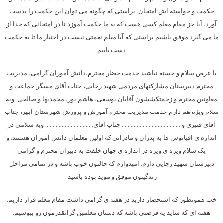
حکمت و خواسته اش امتحان. براستی که چگونه می توان این حکمت را بدست
آورد، آیا جز مقام معلم کسی هست که به ما حکمت آموزد تا در امتحانی که خدا از
ما می گیرد موفق باشیم.براستی که آیا معلم نعمتی نیست در اختیار ما تا به حکمت
دست یابیم
با عرض سلام و خسته نباشید خدمت حضار محترم،دانش آموزان گرامی، مدیریت
محترم دبیرستان مشارکتهای مردمی شهید رجایی، جناب آقای مسگر جماعت و
معاونین محترم و زحمتکششون آقایان یوسفی، هاشم پور، محمدیها و صالحی. ویه
سلام ویژه هم دارم خدمت مدیریت محترم آموزش و پرورش شهرستان ابهر، جناب
آقای قنبری و ………………………………… جناب آقای………………………….. ویه سلامی در
اندازه ی اقیانوس ها به پدران و مادرانی که اولین معلمان دانش آموزان هستند. و
یک سلام ویژه ی ویژه در اندازه ی جهان خلقت به دبیران محترم و گرامی
دبیرستان شهید رجایی دارم. امیدوارم که حالتون خوب باشه و در تمامی مراحل
زندگیتون موفق و موید بوده باشید.
خب همونطور که استحضار دارید در هفته ی گرامی داشت مقام معلم قرار داریم.
هفته ای که شاید یه فرصتی باشه که دستان معلمین گرانقدرمون رو ببوسیم.