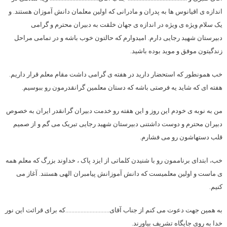
اندازه ی اقیانوس ها به پدران و مادرانی که اولین معلمان دانش آموزان هستند. و
یک سلام ویژه ی ویژه در اندازه ی جهان خلقت به دبیران محترم و گرامی
دبیرستان شهید رجایی دارم. امیدوارم که حالتون خوب باشه و در تمامی مراحل
زندگیتون موفق و موید بوده باشید.
خب همونطور که استحضار دارید در هفته ی گرامی داشت مقام معلم قرار داریم.
هفته ای که شاید یه فرصتی باشه که دستان معلمین گرانقدرمون رو ببوسیم.
من به نوبه ی خودم این روز و این هفته رو خدمت دبیران گرانقدر ایران به خصوص
دبیران محترم و دوست داشتنی دبیرستان شهید رجایی تبریک می گم و از صمیم
قلب دستهاشون رو می فشارم.
خب، ابتدای برناممون رو با شنیدن کلماتی از ایزد پاک ، خداوند بزرگ که معلم همه
ی ماست و اولین معلمیست که دانش آموزانش پیامبران الهی هستند. آغاز می
کنیم.
به همین جهت دعوت می کنم از جناب آقای………………………..که برای قرائت این نور
خدا به روی جایگاه تشریف بیاورند.