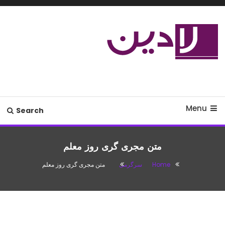
Ski
T
Conten
مدل لباس،اس ام اس جدید،مسائل
لادین
زناشویی،پزشکی،مد،دکوراسیون،آشپزی،مطالب تفریحی
Menu
Search
متن مجری گری روز معلم
Home
سرگرمی
متن مجری گری روز معلم