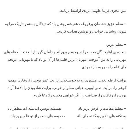
متن مجری فریبا علومی یزدی اواسط برنامه:
–
معلم
عزیز چشمان پرفروغت همیشه روشن باد که دیدگان بسته و تاریک مرا به
سوی روشنایی خواندن و نوشتن هدایت کردی.
–
معلم
عزیز:
سجده ی ایثارت گل محبت را در وجودم پروراند و دامان گهر بار لبخندت لحظه های
مهربانی را به من آموخت. مهربان ترین قلب ها از آن تو باد که با مهربانی دریچه
های علم را به رویم باز نمودی.
برایت از طلا تختی، مسیری رو به خوشبختی، برایت عمر نوحی را، وقاری همچو
کوهی را، برایت صبر ایوبی، حیاتی مملو از خوبی، برایت شادبودن را، فقط آزاد
بودن را، رفاقت را، صداقت را، اگر خواهی محبت را؛ دعا کردم.
–
معلم
ا مقامت ز عرش برتر باد همیشه توسن اندیشه ات مظفر باد
به نکته های دلاویز و گفته های بلند صحیفه های سخن از تو علم پرور باد