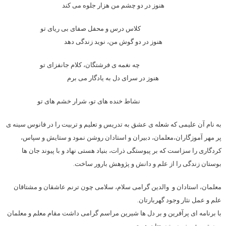
هنوز در دو چشم من هزار جلوه می کند
کلاس درس و محفل صفای بی ریای تو
هنوز در دو گوش من، نوید زندگی دهد
چه نغمه ی فرشتگان، کلام جانفزای تو
هنوز در سرای دل به یادگار می برم
نشاط خنده های تو، شرار خشم های تو
به نام آن علیمی که شعله ی عشق به تدریس و تعلیم و تربیت را در فانوس سینه ی
پر مهر آموزگاران،
معلم
ان، دبیران و استادان روشن نمود و ستایش و سپاس،
کردگاری را سزاست که بر پیوستگی ذرات، بنیاد هستی نهاد و با پیوند جان ها
بوستان زندگی را از علم و دانش و پژوهش بارور ساخت.
معلم
ان، استادان و والدین گرامی سلام، سلامی چون ترنم عاشقان و مشتاقان
علم و عمل نثار وجود گهربارتان.
با برنامه ای پرآفرین و بر دل ها شیرین مراسم گرامی داشت مقام
معلم
و
معلم
ان