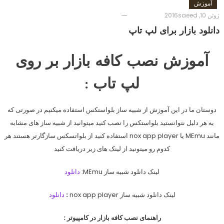
آموزش
ژوئن 10, 2016
saeed
دانلود بازار برای لپ تاپ
آموزش نصب کافه بازار بر روی
لپ تاب :
دوستان ما در این آموزش از شبیه ساز بلواستکس استفاده میکنیم در صورتی که
به هر دلیل نتوانستید بلواستکس را نصب کنید میتوانید از شبیه ساز های مشابه
مانند MEmu یا nox app player استفاده کنید از بلواتسکس سازگارتر هستند هر
کدوم رو میتونید از لینک های زیر دریافت کنید
لینک دانلود شبیه ساز MEmu:
دانلود
لینک دانلود شبیه ساز nox app player
:
دانلود
راهنمای نصب کافه بازار در کامپیوتر :