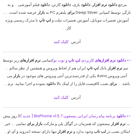
مرجع
دانلود نرم افزار
،
دانلود
بازی،
دانلود
کارتن،
دانلود
فیلم آموزشی … و به
تازگی توسط کمپانی Deep Silver
برای
پلتفرم PC به
بازار
عرضه شده است . ….
آموزش تعمیرات موبایل; آموزش تعمیرات تبلت و
لپ تاپ
با مدرک رسمی ویژه
کار …
آدرس :
کلیک کنید
–»
دانلود نرم افزارهای
کاربردی
لپ تاپ
و نوت بوک
تمامی
نرم افزارهای
زیر توسط
تیم
نرم افزار
بانک
لپ تاپ
ایران هم از لحاظ ویروس و همچنین از نظر سالم …
آنتی ویروس Avira یکی از قدرتمندترین آنتی ویروس های موجود در
بازار
می
باشد. …
برای
نصب کافیست فایل را از لینک بالا
دانلود
نموده و اجرا نمایید. نرم …
آدرس :
کلیک کنید
–»
دانلود
برنامه پیام رسان ایرانی بیسفون BisPhone v1.5.7 ( جدید )
3 روز پیش
…
نرم افزار
بیسفون که همزمان در گوگل پلی و مارکت
بازار برای
تمامی …. خیر
امکان نصب در
لب تاب
وجود ندارد و
نرم افزار
تنها دارای نسخه اندروید و آی او …