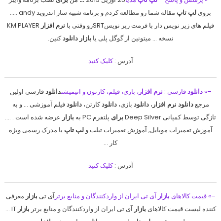
بروی
لپ تاپ
مقاله شما رو مطالعه کردم و برنامه شبیه ساز اندروید andy …..
فیلم های زیر نویس دار با فرمت زیر نویسSRTرو وقتی با
نرم افزار
KM PLAYER
نسخه … میتونین از گوگل پلی یا
بازار دانلود
کنین.
آدرس :
کلیک کنید
–»
دانلود
فارسی :
نرم افزار
، بازی، فیلم، کارتون و انیمیشن
دانلود
فارسی اولین
مرجع
دانلود نرم افزار
،
دانلود
بازی،
دانلود
کارتن،
دانلود
فیلم آموزشی … و به
تازگی توسط کمپانی Deep Silver
برای
پلتفرم PC به
بازار
عرضه شده است . ….
آموزش تعمیرات موبایل; آموزش تعمیرات تبلت و
لپ تاپ
با مدرک رسمی ویژه
کار …
آدرس :
کلیک کنید
–» قیمت کالاهای
بازار
آی تی ایران از واردکنندگان و منابع برتر
آی تی
بازار
معرفی
کننده لیست قیمت کالاهای
بازار
آی تی ایران از واردکنندگان و منابع برتر
بازار
IT …