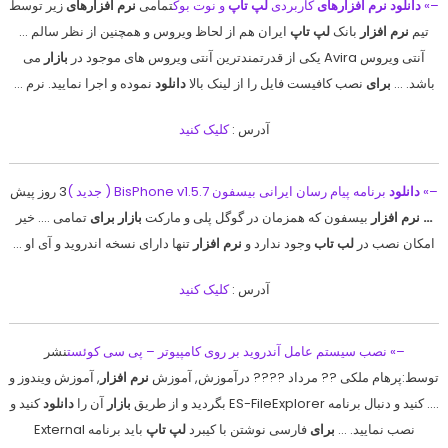
–»
دانلود نرم افزارهای
کاربردی
لپ تاپ
و نوت بوک
تمامی
نرم افزارهای
زیر توسط
تیم
نرم افزار
بانک
لپ تاپ
ایران هم از لحاظ ویروس و همچنین از نظر سالم …
آنتی ویروس Avira یکی از قدرتمندترین آنتی ویروس های موجود در
بازار
می
باشد. …
برای
نصب کافیست فایل را از لینک بالا
دانلود
نموده و اجرا نمایید. نرم …
آدرس :
کلیک کنید
–»
دانلود
برنامه پیام رسان ایرانی بیسفون BisPhone v1.5.7 ( جدید )
3 روز پیش
…
نرم افزار
بیسفون که همزمان در گوگل پلی و مارکت
بازار برای
تمامی …. خیر
امکان نصب در
لب تاب
وجود ندارد و
نرم افزار
تنها دارای نسخه اندروید و آی او …
آدرس :
کلیک کنید
–» نصب سیستم عامل آندروید بر روی کامپیوتر – پی سی کوئست
نشر
توسط:پرهام ملکی ?? مرداد ???? درآموزش, آموزش
نرم افزار
, آموزش ویندوز و
…. کنید و دنبال برنامه ES-FileExplorer بگردید و از طریق
بازار
آن را
دانلود
کنید و
نصب نمایید. …
برای
فارسی نوشتن با کیبرد
لپ تاپ
باید برنامه External