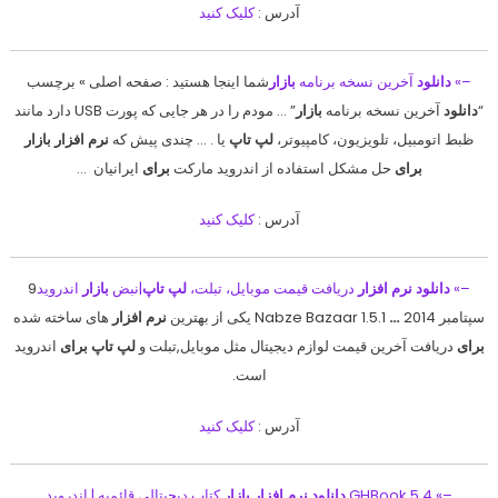
آدرس :
کلیک کنید
–»
دانلود
آخرین نسخه برنامه
بازار
شما اینجا هستید : صفحه اصلی » برچسب
“
دانلود
آخرین نسخه برنامه
بازار
” … مودم را در هر جایی که پورت USB دارد مانند
ظبط اتومبیل، تلویزیون، کامپیوتر،
لپ تاپ
یا . … چندی پیش که
نرم افزار بازار
برای
حل مشکل استفاده از اندروید مارکت
برای
ایرانیان …
آدرس :
کلیک کنید
–»
دانلود نرم افزار
دریافت قیمت موبایل، تبلت،
لپ تاپ
|نبض
بازار
اندروید
9
سپتامبر 2014
…
Nabze Bazaar 1.5.1 یکی از بهترین
نرم افزار
های ساخته شده
برای
دریافت آخرین قیمت لوازم دیجیتال مثل موبایل,تبلت و
لپ تاپ برای
اندروید
است.
آدرس :
کلیک کنید
–» GHBook 5.4
دانلود نرم افزار بازار
کتاب دیجیتالی قائمیه | اندروید