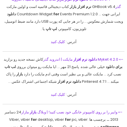
گذر
GHBook v5.4
نرم افزار بازار
کتاب دیجیتالی قائمیه است و اولین مارکت
ایرانی جهت … Countdown Widget
Events Premium 1.2.0
for
دانلود
ویجت شمارش معکوس … را در هر جایی که پورت USB دارد مانند ضبط اتومبیل،
تلویزیون، کامپیوتر،
لپ تاپ
یا .
آدرس :
کلیک کنید
–» Myket 4.2.0
دانلود نرم افزار
مایکت | اندروید گذر
کاش نسخه جدید رو بزارید
برای دانلود
خیلی عالی شده. پاسخ 21 مهر … ایا مایکت رو میتوان برروی
لب تاب
نصب کرد … مایکت عالی و بی نظیر است وقتی ادم مایکت را دارد
بازار
را پاک
میکند … Pinterest 4.7.1
دانلود نرم افزار
شبکه اجتماعی اشتراک عکس …
آدرس :
کلیک کنید
–» وایبر را بر روی کامپیوتر خانگی خود نصب کنید! | وبلاگ
بازار
مازار
24 دسامبر
2013
…
برچسب ها :Viber, viber
pc, viber
for
desktop, viber
for
software
,
نرم
….. برنامه ی بلاستاکس رو
دانلود
کن و روی
لب تاب
نصب