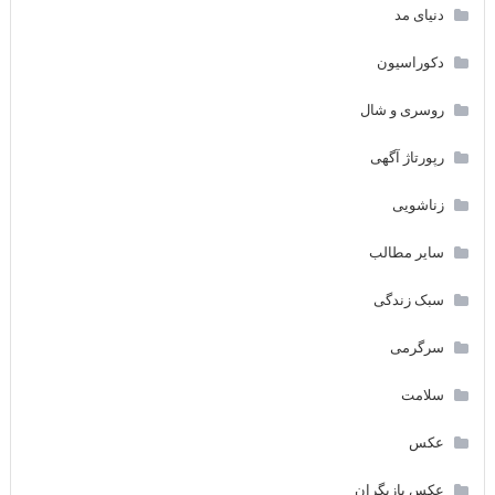
دنیای مد
دکوراسیون
روسری و شال
رپورتاژ آگهی
زناشویی
سایر مطالب
سبک زندگی
سرگرمی
سلامت
عکس
عکس بازیگران