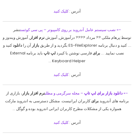
آدرس :
کلیک کنید
–» نصب سیستم عامل آندروید بر روی کامپیوتر – پی سی کوئست
نشر
توسط:پرهام ملکی ?? مرداد ???? درآموزش, آموزش
نرم افزار
, آموزش ویندوز و
…. کنید و دنبال برنامه ES-FileExplorer بگردید و از طریق
بازار
آن را
دانلود
کنید و
نصب نمایید. …
برای
فارسی نوشتن با کیبرد
لپ تاپ
باید برنامه External
Keyboard Helper …
آدرس :
کلیک کنید
–»
دانلود بازار برای لپ تاپ
– مجله سرگرمی و مطلب
نرم افزار بازار
، بازاری از
برنامه های آندروید
برای
کاربران ایرانیست. مشکل دسترسی به اندروید مارکت
همواره یکی از مشکلات مطرح کاربران ایرانی اندروید بوده و گوگل …
آدرس :
کلیک کنید