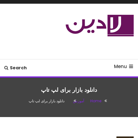
Ski
T
Conten
مدل لباس،اس ام اس جدید،مسائل
لادین
زناشویی،پزشکی،مد،دکوراسیون،آشپزی،مطالب تفریحی
Menu
Search
دانلود بازار برای لپ تاپ
Home
آموزش
دانلود بازار برای لپ تاپ