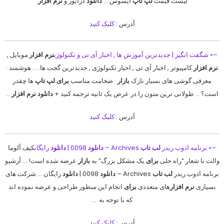
لیست قیمت
لپ تاپ
ایسوس …
دانلود
درایور و
نرم افزار
.
آدرس :
کلیک کنید
–» شگفت انگیز | جدیدترین آموزش ها , اخبار آی تی و تکنولوژی
نرم افزار
موبایل ,
نرم افزار
کامپیوتر , اخبار آی تی , اخبار تکنولوژی , جدیدترین گجت ها. … هوشمند ·
معرفی گوشی های بسیار نازک
بازار
· ضخامت مناسب
برای لپ‌ تاپ‌
ها چقدر
است؟ … طولانی ترین متون را در عرض یک ثانیه ترجمه کنید +
دانلود نرم افزار
…
آدرس :
کلیک کنید
–» برنامه ادوب ریدر
لب تاب
Archives –
دانلود
0098 |
دانلود
رایگان
کیف آلوما
والت با شعار “راه حلی
برای
یک مشکل بزرگ” به
بازار
عرضه شده است! … آرشیو
برنامه ادوب ریدر
لب تاب
Archives –
دانلود
0098 |
دانلود
رایگان … شرکت های
بسیاری
نرم افزار
های متعددی
برای
انجام این منظور طراحی و عرضه نموده اند
که با توجه به …
آدرس :
کلیک کنید