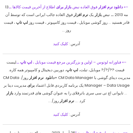
–»
دانلود نرم افزار
فوق العاده نبض
بازار برای
اطلاع از آخرین قیمت کالاها
…
13
مه 2013
…
نبض
بازار
یک
نرم افزار
فوق العاده جالب ایرانی است که توسط آن
قادر هستید … روز گوشی موبایل ، قیمت روز کامپیوتر ، قیمت روز
لپ تاپ
، قیمت
روز …
آدرس :
کلیک کنید
–» فناورانه لوتوس – اولین و بزرگترین مرجع قیمت موبایل ،
لپ تاپ
…
لیست
قیمت ??/?/? موبایل، تبلت،
لپ تاپ
، دوربین دیجیتال و کامپیوتر همه کاره.
مدیریت دیتای گوشی با CM Data Manager +
دانلود
.
نرم افزار
روز/. CM Data
Manager – Data Usage یک برنامه کاربردی قابل اعتماد
برای
مدیریت دیتا بر
… تایوانی اچ تی سی سری باترفلای را به عنوان گوشی های قدرتمند وارد
بازار
کرد. …
نرم
افزار
روز/ …
آدرس :
کلیک کنید
–» پرسش و پاسخ –
لپ تاپ
مدیا
25 آوریل 2013
…
من
برای
نصب برنامه وایبر