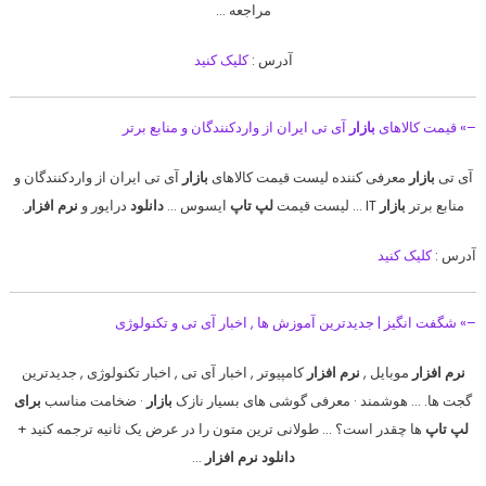
مراجعه …
آدرس :
کلیک کنید
–» قیمت کالاهای
بازار
آی تی ایران از واردکنندگان و منابع برتر
آی تی
بازار
معرفی کننده لیست قیمت کالاهای
بازار
آی تی ایران از واردکنندگان و
منابع برتر
بازار
IT … لیست قیمت
لپ تاپ
ایسوس …
دانلود
درایور و
نرم افزار
.
آدرس :
کلیک کنید
–» شگفت انگیز | جدیدترین آموزش ها , اخبار آی تی و تکنولوژی
نرم افزار
موبایل ,
نرم افزار
کامپیوتر , اخبار آی تی , اخبار تکنولوژی , جدیدترین
گجت ها. … هوشمند · معرفی گوشی های بسیار نازک
بازار
· ضخامت مناسب
برای
لپ‌ تاپ‌
ها چقدر است؟ … طولانی ترین متون را در عرض یک ثانیه ترجمه کنید +
دانلود نرم افزار
…