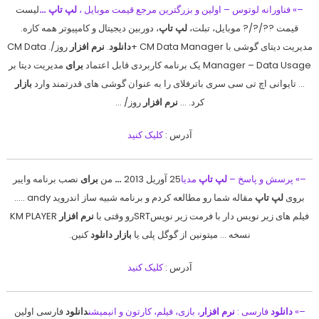
–» فناورانه لوتوس – اولین و بزرگترین مرجع قیمت موبایل ،
لپ تاپ
…
لیست
قیمت ??/?/? موبایل، تبلت،
لپ تاپ
، دوربین دیجیتال و کامپیوتر همه کاره.
مدیریت دیتای گوشی با CM Data Manager +
دانلود
.
نرم افزار
روز/. CM Data
Manager – Data Usage یک برنامه کاربردی قابل اعتماد
برای
مدیریت دیتا بر
… تایوانی اچ تی سی سری باترفلای را به عنوان گوشی های قدرتمند وارد
بازار
کرد. …
نرم
افزار
روز/ …
آدرس :
کلیک کنید
–» پرسش و پاسخ –
لپ تاپ
مدیا
25 آوریل 2013
…
من
برای
نصب برنامه وایبر
بروی
لپ تاپ
مقاله شما رو مطالعه کردم و برنامه شبیه ساز اندروید andy …..
فیلم های زیر نویس دار با فرمت زیر نویسSRTرو وقتی با
نرم افزار
KM PLAYER
نسخه … میتونین از گوگل پلی یا
بازار دانلود
کنین.
آدرس :
کلیک کنید
–»
دانلود
فارسی :
نرم افزار
، بازی، فیلم، کارتون و انیمیشن
دانلود
فارسی اولین