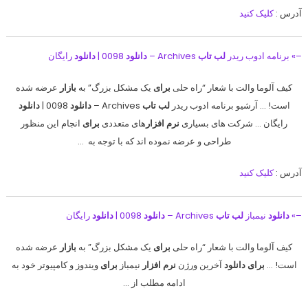
آدرس :
کلیک کنید
–» برنامه ادوب ریدر
لب تاب
Archives –
دانلود
0098 |
دانلود
رایگان
کیف آلوما والت با شعار “راه حلی
برای
یک مشکل بزرگ” به
بازار
عرضه شده
است! … آرشیو برنامه ادوب ریدر
لب تاب
Archives –
دانلود
0098 |
دانلود
رایگان … شرکت های بسیاری
نرم افزار
های متعددی
برای
انجام این منظور
طراحی و عرضه نموده اند که با توجه به …
آدرس :
کلیک کنید
–»
دانلود
نیمباز
لب تاب
Archives –
دانلود
0098 |
دانلود
رایگان
کیف آلوما والت با شعار “راه حلی
برای
یک مشکل بزرگ” به
بازار
عرضه شده
است! …
برای دانلود
آخرین ورژن
نرم افزار
نیمباز
برای
ویندوز و کامپیوتر خود به
ادامه مطلب از …