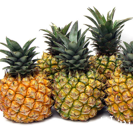
دن آناناس