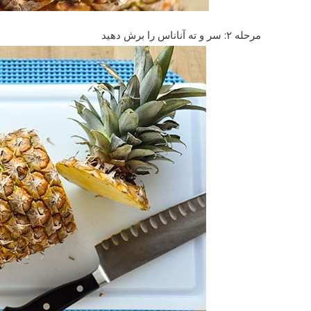
مرحله ۲: سر و ته آناناس را برش دهید