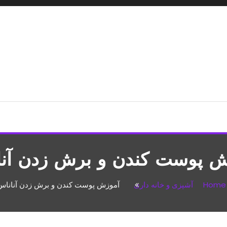
شپزی،مطالب تفریحی
ش پوست کندن و برش زدن آنا
Home
آشپزی و خانه داری
آموزش پوست کندن و برش زدن آناناس