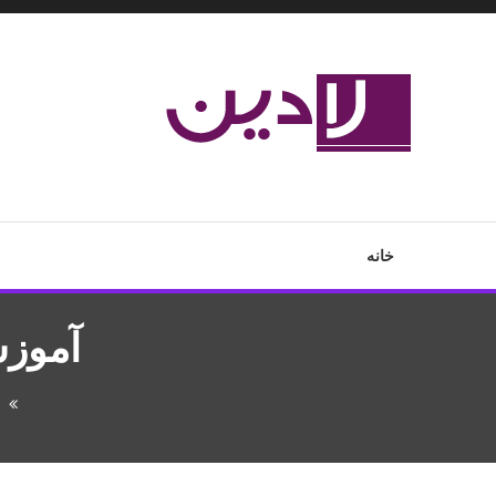
Ski
T
Conten
مدل لباس،اس ام اس جدید،مسائل زناشویی،پزشکی،مد،دکوراسیون،آ
لادین
خانه
آموز