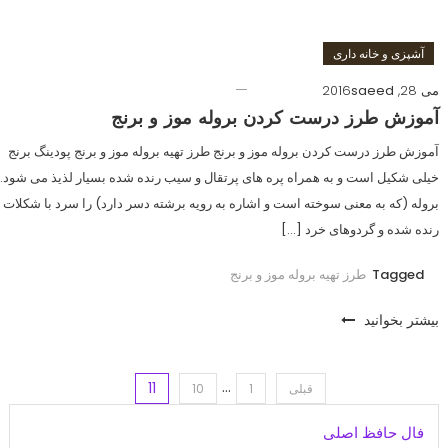
آشپزی و خانه داری
می 28, 2016
saeed
آموزش طرز درست کردن بروله موز و برنج
آموزش طرز درست کردن بروله موز و برنج طرز تهیه بروله موز و برنج پودینگ برنج
خیلی شکیل است و به همراه پره های پرتقال و سیب رنده شده بسیار لذیذ می شود.
بروله (که به معنی سوخته است و اشاره به رویه برشته دسر دارد) را سرد با شکلات
رنده شده و گردوهای خرد […]
Tagged
طرز تهیه بروله موز و برنج
بیشتر بخوانید
…
11
اهبری
قبلی
1
10
فال حافظ اصلی
وشته‌ها