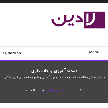
Ski
T
Conten
مدل لباس،اس ام اس جدید،مسائل
لادین
زناشویی،پزشکی،مد،دکوراسیون،آشپزی،مطالب تفریحی
Menu
Search
دسته:
آشپزی و خانه داری
در این بخش مطالب جذاب و جدید در مورد آشپزی و شیوه خانه داری قرار میگیرد
Home
آشپزی و خانه داری
Page 11