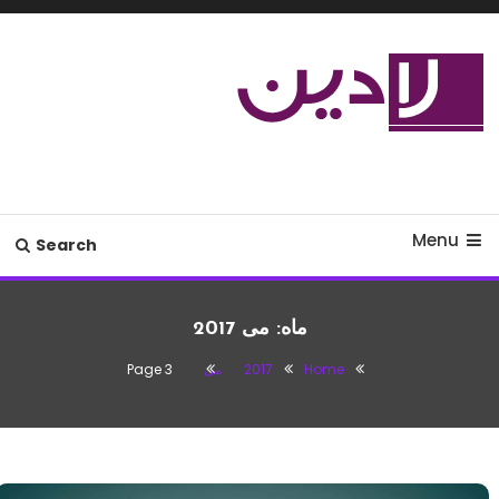
Ski
T
Conten
مدل لباس،اس ام اس جدید،مسائل
لادین
زناشویی،پزشکی،مد،دکوراسیون،آشپزی،مطالب تفریحی
Menu
Search
ماه:
می 2017
Home
2017
می
Page 3